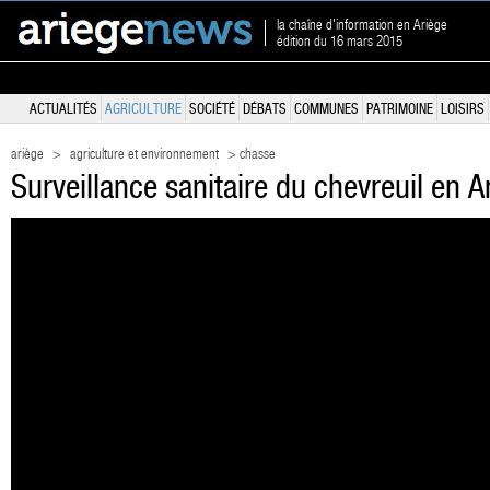
la chaîne d'information en Ariège
édition du 16 mars 2015
ACTUALITÉS
AGRICULTURE
SOCIÉTÉ
DÉBATS
COMMUNES
PATRIMOINE
LOISIRS
ariège
>
agriculture et environnement
> chasse
Surveillance sanitaire du chevreuil en A