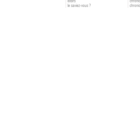
loisirs
chroniq
le saviez-vous ?
chroniq