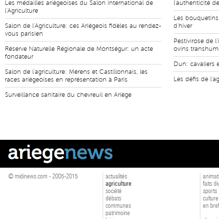
Les médailles ariégeoises du Salon international de
l'authenticité d
l'Agriculture
Les bouquetins 
Salon de l'Agriculture: ces Ariégeois fidèles au rendez-
d'hiver
vous parisien
Pestivirose de l
Réserve Naturelle Régionale de Montségur: un acte
ovins transhum
fondateur
Dun: cavaliers 
Salon de l'agriculture: Mérens et Castillonnais, les
Les défis de l'a
races ariégeoises en représentation à Paris
Surveillance sanitaire du chevreuil en Ariège
© midinews.com - 2005-2015
actualités
animat
agriculture
faits d
société
sports
débats
culture
communes
en bre
patrimoine