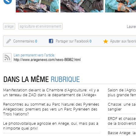
ariège
agriculture et environnement
Lauren
Commentaires
0
Partager sur Facebook
0
Ajouter aux favori
Lien permanent vers l'article:
http://www.ariegenews.com/news-86962.html
DANS LA MÊME
RUBRIQUE
Manifestation devant la Chambre d'Agriculture: «il y a
Salon de l'Agric
un terreau de ZAD dans le département de l'Ariège»
plus grande fe
Rencontres au sommet au Parc Naturel des Pyrénées
Chasse: une sa
Ariégeoises: premiers pas vers un Parc Pyrénéen des
sanglier
Trois Nations?
ERDF et chasseu
Le photovoltaïque agricole en Ariège, oui, mais pas à
de la biodiversi
n'importe quel prix!
Basse Ariège: l