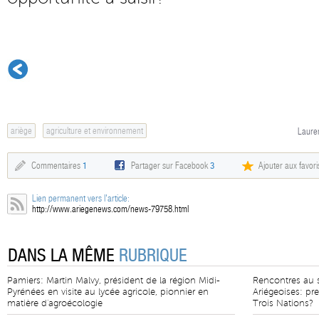
ariège
agriculture et environnement
Lauren
Commentaires
1
Partager sur Facebook
3
Ajouter aux favori
Lien permanent vers l'article:
http://www.ariegenews.com/news-79758.html
DANS LA MÊME
RUBRIQUE
Pamiers: Martin Malvy, président de la région Midi-
Rencontres au 
Pyrénées en visite au lycée agricole, pionnier en
Ariégeoises: pr
matière d'agroécologie
Trois Nations?