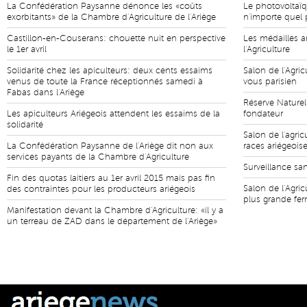
La Confédération Paysanne dénonce les «coûts
Le photovoltaïq
exorbitants» de la Chambre d'Agriculture de l'Ariège
n'importe quel p
Castillon-en-Couserans: chouette nuit en perspective
Les médailles a
le 1er avril
l'Agriculture
Solidarité chez les apiculteurs: deux cents essaims
Salon de l'Agric
venus de toute la France réceptionnés samedi à
vous parisien
Fabas dans l'Ariège
Réserve Naturel
Les apiculteurs Ariégeois attendent les essaims de la
fondateur
solidarité
Salon de l'agric
La Confédération Paysanne de l'Ariège dit non aux
races ariégeois
services payants de la Chambre d'Agriculture
Surveillance san
Fin des quotas laitiers au 1er avril 2015 mais pas fin
Salon de l'Agric
des contraintes pour les producteurs ariégeois
plus grande fe
Manifestation devant la Chambre d'Agriculture: «il y a
un terreau de ZAD dans le département de l'Ariège»