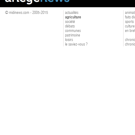
© midinews.com - 2005-2015
actualités
animat
agriculture
faits d
société
sports
débats
culture
communes
en bre
patrimoine
loisirs
chroniq
le saviez-vous ?
chroniq