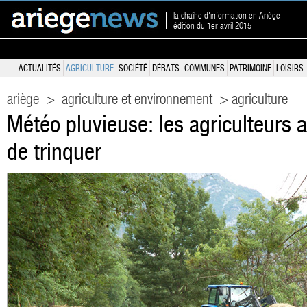
la chaîne d'information en Ariège
édition du 1er avril 2015
ACTUALITÉS
AGRICULTURE
SOCIÉTÉ
DÉBATS
COMMUNES
PATRIMOINE
LOISIRS
ariège
>
agriculture et environnement
> agriculture
Météo pluvieuse: les agriculteurs a
de trinquer