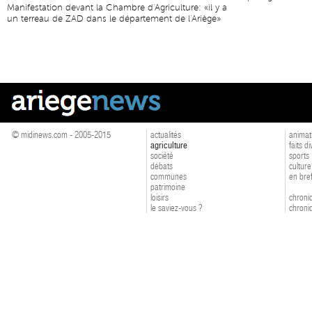
Manifestation devant la Chambre d'Agriculture: «il y a
un terreau de ZAD dans le département de l'Ariège»
© midinews.com - 2005-2015
actualités
animat
agriculture
faits d
société
sports
débats
culture
communes
en bre
patrimoine
loisirs
chroniq
le saviez-vous ?
chroniq