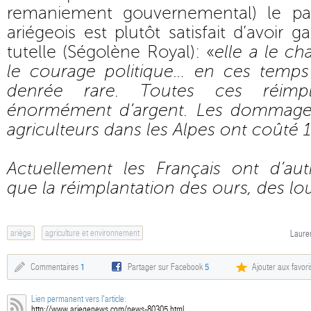
remaniement gouvernemental) le pa
ariégeois est plutôt satisfait d’avoir 
tutelle (Ségolène Royal): «
elle a le ch
le courage politique… en ces temps
denrée rare. Toutes ces réimpl
énormément d’argent. Les dommage
agriculteurs dans les Alpes ont coûté 
Actuellement les Français ont d’au
que la réimplantation des ours, des lo
ariège
agriculture et environnement
Lauren
Commentaires
1
Partager sur Facebook
5
Ajouter aux favori
Lien permanent vers l'article:
http://www.ariegenews.com/news-80305.html