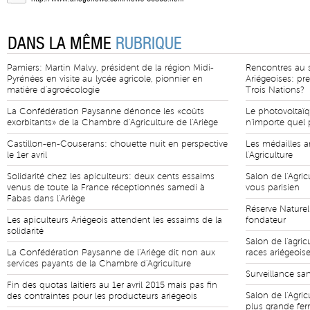
DANS LA MÊME
RUBRIQUE
Pamiers: Martin Malvy, président de la région Midi-
Rencontres au 
Pyrénées en visite au lycée agricole, pionnier en
Ariégeoises: pr
matière d'agroécologie
Trois Nations?
La Confédération Paysanne dénonce les «coûts
Le photovoltaïq
exorbitants» de la Chambre d'Agriculture de l'Ariège
n'importe quel p
Castillon-en-Couserans: chouette nuit en perspective
Les médailles a
le 1er avril
l'Agriculture
Solidarité chez les apiculteurs: deux cents essaims
Salon de l'Agric
venus de toute la France réceptionnés samedi à
vous parisien
Fabas dans l'Ariège
Réserve Naturel
Les apiculteurs Ariégeois attendent les essaims de la
fondateur
solidarité
Salon de l'agric
La Confédération Paysanne de l'Ariège dit non aux
races ariégeois
services payants de la Chambre d'Agriculture
Surveillance san
Fin des quotas laitiers au 1er avril 2015 mais pas fin
Salon de l'Agric
des contraintes pour les producteurs ariégeois
plus grande fe