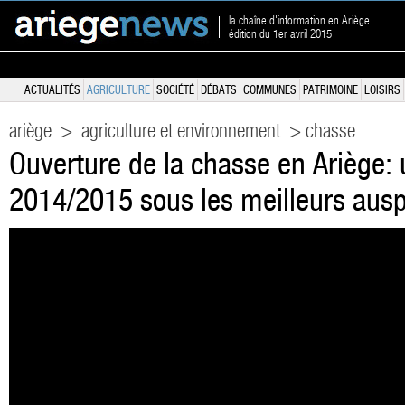
la chaîne d'information en Ariège
édition du 1er avril 2015
ACTUALITÉS
AGRICULTURE
SOCIÉTÉ
DÉBATS
COMMUNES
PATRIMOINE
LOISIRS
ariège
>
agriculture et environnement
> chasse
Ouverture de la chasse en Ariège:
2014/2015 sous les meilleurs ausp