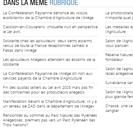
DANS LA MÊME
RUBRIQUE
La Confédération Paysanne dénonce les «coûts
Le photovoltaïq
exorbitants» de la Chambre d'Agriculture de l'Ariège
n'importe quel p
Castillon-en-Couserans: chouette nuit en perspective
Les médailles a
le 1er avril
l'Agriculture
Solidarité chez les apiculteurs: deux cents essaims
Salon de l'Agric
venus de toute la France réceptionnés samedi à
vous parisien
Fabas dans l'Ariège
Réserve Naturel
Les apiculteurs Ariégeois attendent les essaims de la
fondateur
solidarité
Salon de l'agric
La Confédération Paysanne de l'Ariège dit non aux
races ariégeois
services payants de la Chambre d'Agriculture
Surveillance san
Fin des quotas laitiers au 1er avril 2015 mais pas fin
Salon de l'Agric
des contraintes pour les producteurs ariégeois
plus grande fe
Manifestation devant la Chambre d'Agriculture: «il y a
Chasse: une sa
un terreau de ZAD dans le département de l'Ariège»
sanglier
Rencontres au sommet au Parc Naturel des Pyrénées
Ariégeoises: premiers pas vers un Parc Pyrénéen des
Trois Nations?