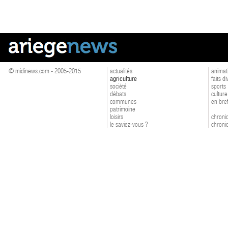
© midinews.com - 2005-2015
actualités
animat
agriculture
faits d
société
sports
débats
culture
communes
en bre
patrimoine
loisirs
chroniq
le saviez-vous ?
chroniq