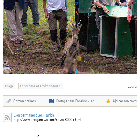
ariège
agriculture et environnement
Lauren
Commentaires
0
Partager sur Facebook
37
Ajouter aux favor
Lien permanent vers l'article:
http://www.ariegenews.com/news-80904.html