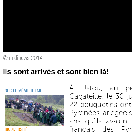
© midinews 2014
Ils sont arrivés et sont bien là!
À Ustou, au pi
SUR LE MÊME THÈME
Cagateille, le 30 ju
22 bouquetins ont
Pyrénées ariégeois
ans qu’ils avaien
français des Py
BIODIVERSITÉ