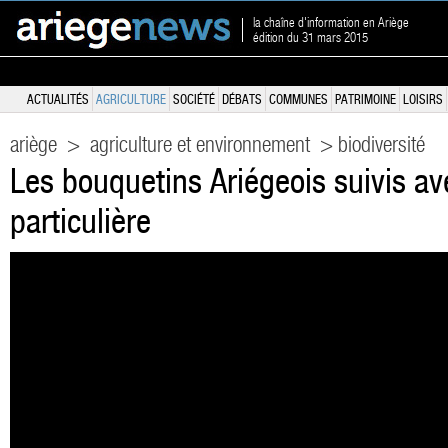
la chaîne d'information en Ariège
édition du 31 mars 2015
ACTUALITÉS
AGRICULTURE
SOCIÉTÉ
DÉBATS
COMMUNES
PATRIMOINE
LOISIRS
ariège
>
agriculture et environnement
> biodiversité
Les bouquetins Ariégeois suivis av
particulière