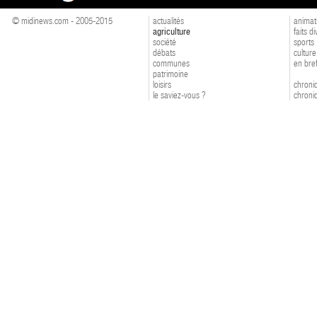
© midinews.com - 2005-2015
actualités
animat
agriculture
faits d
société
sports
débats
culture
communes
en bre
patrimoine
loisirs
chroniq
le saviez-vous ?
chroniq