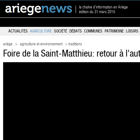
la chaîne d'information en Ariège
édition du 31 mars 2015
ACTUALITÉS
AGRICULTURE
SOCIÉTÉ
DÉBATS
COMMUNES
PATRIMOINE
LOISIRS
ariège
>
agriculture et environnement
> traditions
Foire de la Saint-Matthieu: retour à l'a