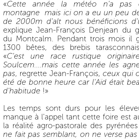
«
Cette année la météo n'a pas 
montagne mais ici on a eu un peu d
de 2000m d'alt nous bénéficions d'
explique Jean-François Denjean du 
du Montcalm. Pendant trois mois il 
1300 bêtes, des brebis tarasconnais
«
C'est une race rustique originai
Soulcem....mais cette année les ag
pas
, regrette Jean-François,
ceux qui o
été de bonne heure car l'Aïd était b
d'habitude
!»
Les temps sont durs pour les élev
manque à l'appel tant cette foire est a
la réalité agro-pastorale des pyrénées
ne fait pas semblant, on ne verse pas 