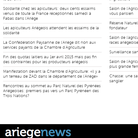
Solidarité chez les apiculteurs: deux cents essaims
Salon de l'Agric
venus de toute la France réceptionnés samedi à
vous parisien
Fabas dans l'Ariège
Réserve Naturel
Les apiculteurs Ariégeois attendent les essaims de la
fondateur
solidarité
Salon de l'agric
La Confédération Paysanne de l'Ariège dit non aux
races ariégeois
services payants de la Chambre d'Agriculture
Surveillance san
Fin des quotas laitiers au 1er avril 2015 mais pas fin
Salon de l'Agric
des contraintes pour les producteurs ariégeois
plus grande fe
Manifestation devant la Chambre d'Agriculture: «il y a
Chasse: une sa
un terreau de ZAD dans le département de l'Ariège»
sanglier
Rencontres au sommet au Parc Naturel des Pyrénées
Ariégeoises: premiers pas vers un Parc Pyrénéen des
Trois Nations?