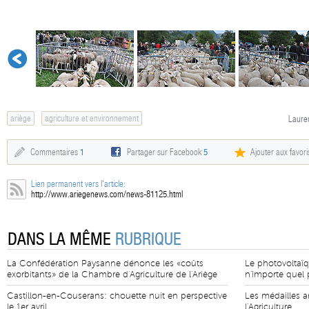
ariège
agriculture et environnement
Lauren
Commentaires
1
Partager sur Facebook
5
Ajouter aux favori
Lien permanent vers l'article:
http://www.ariegenews.com/news-81125.html
DANS LA MÊME
RUBRIQUE
La Confédération Paysanne dénonce les «coûts
Le photovoltaïq
exorbitants» de la Chambre d'Agriculture de l'Ariège
n'importe quel p
Castillon-en-Couserans: chouette nuit en perspective
Les médailles a
le 1er avril
l'Agriculture