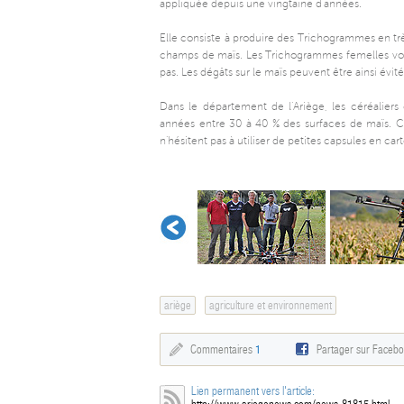
appliquée depuis une vingtaine d’années.
Elle consiste à produire des Trichogrammes en très
champs de maïs. Les Trichogrammes femelles vont 
pas. Les dégâts sur le maïs peuvent être ainsi évit
Dans le département de l’Ariège, les céréaliers
années entre 30 à 40 % des surfaces de maïs. Cer
n’hésitent pas à utiliser de petites capsules en c
ariège
agriculture et environnement
Commentaires
1
Partager sur Faceb
Lien permanent vers l'article: