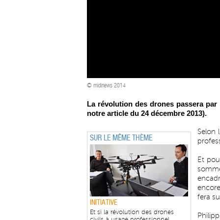
© midinews 2014
La révolution des drones passera par l
notre article du 24 décembre 2013
).
Selon 
SUR LE MÊME THÈME
profess
Et pou
sommes
encadr
encore
fera su
INITIATIVE
Et si la révolution des drones
Philip
civils à usage professionnel