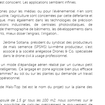
est conscient. Les applications semblent infinies.
ones pour les médias ou pour l’évènementiel n’en sont
ustrie, l’agriculture sont concernées par cette déferlante et
utique, mais également dans les technologies de précision
ations industrielles, de centrales photovoltaïques, de
ion de thermographie de bâtiments, les développements dans
s, mieux doser l’engrais, l’irrigation…
Jérôme Sottana, président du syndicat des producteurs
de maïs semence (SPSMS) lui-même producteur, s’est
associé à la société ariégeoise Drones & Co, spécialisée
dans le drone civil à usage professionnel.
ur un mode d’épandage aérien réalisé par un curieux petit
telligentes. Ce largage en zone agricole bien plus efficace
ammes* au sol ou sur les plantes qui demande un travail
 opérationnel.
de Maïs-Top (tel est le nom du projet) sur la plaine des
capsule de 1,5 gr tous les 100 m2, nous sommes sur le
 possibilité de calculer précisément le mouvement de