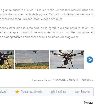
 grande quantité et à les utiliser en lâchers inondatifs (massifs) dans des
pondre dans les œufs de la pyrale. Ceux-ci sont détruits et n’éclosent
és sans avoir recours à des insecticides chimiques.
 connaissent bien le problème de la pyrale qui peut détruire selon les
tains adeptes d’agriculture raisonnée ont choisi la lutte biologique et
arton biodégradable contenant des milliers de ces microguêpes.
Laurence Cabrol | 10/10/2014 - 19:29 | Lu:
59906
fois
ook
23
Ajouter aux favoris
Imprimer
Envoyer
Tweeter