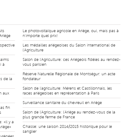
ûts
Le photovoltaïque agricole en Ariège, oui, mais pas à
Ariège
n'importe quel prix!
spective
Les médailles ariégeoises du Salon international de
l'Agriculture
saims
Salon de l'Agriculture: ces Ariégeois fidèles au rendez-
i à
vous parisien
Réserve Naturelle Régionale de Montségur: un acte
s de la
fondateur
Salon de l'agriculture: Mérens et Castillonnais, les
n aux
races ariégeoises en représentation à Paris
Surveillance sanitaire du chevreuil en Ariège
as fin
Salon de l'Agriculture: l'Ariège au rendez-vous de la
s
plus grande ferme de France
 «il y a
Chasse: une saison 2014/2015 historique pour le
riège»
sanglier
Pyrénées