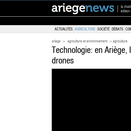
la chaî
édition
ACTUALITÉS
AGRICULTURE
SOCIÉTÉ
DÉBATS
CO
ariège
>
agriculture et environnement
> agriculture
Technologie: en Ariège, 
drones