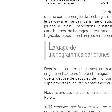
Co en 
passait par l'Ariège?
Les dr
qu’une partie émergée de l’iceberg, l’ind
le savoir-faire français dans l’aérona
jouent à plein: inspections d’install
canalisations, de barrages, la réalisat
l’agriculture pour améliorer les rendement
L
argage de
trichogrammes par drones
Depuis plusieurs mois ils travaillent s
engin à hélices bardé de technologies in
que la dépose de capsules de Trichogr
supplémentaire, devrait bientôt s’avérer
Nous avons assisté aux derniers tests 
Pujols.
«
100 capsules par hectare soit une 
créneau du système embarqué avec la