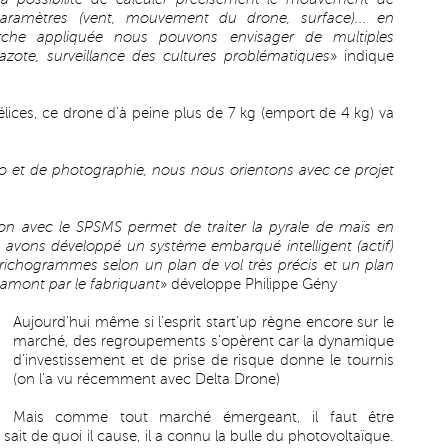
paramètres (vent, mouvement du drone, surface)... en
herche appliquée nous pouvons envisager de multiples
d’azote, surveillance des cultures problématiques
» indique
élices, ce drone d’à peine plus de 7 kg (emport de 4 kg) va
éo et de photographie, nous nous orientons avec ce projet
ion avec le SPSMS permet de traiter la pyrale de maïs en
s avons développé un système embarqué intelligent (actif)
richogrammes selon un plan de vol très précis et un plan
 amont par le fabriquant
» développe Philippe Gény
Aujourd’hui même si l’esprit start’up règne encore sur le
marché, des regroupements s’opèrent car la dynamique
d’investissement et de prise de risque donne le tournis
(on l’a vu récemment avec Delta Drone)
Mais comme tout marché émergeant, il faut être
sait de quoi il cause, il a connu la bulle du photovoltaïque.