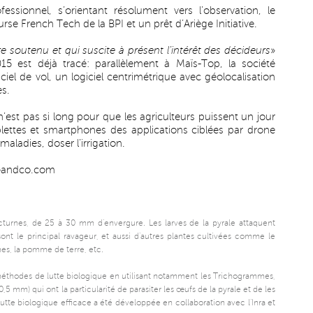
essionnel, s’orientant résolument vers l’observation, le
se French Tech de la BPI et un prêt d’Ariège Initiative.
e soutenu et qui suscite à présent l’intérêt des décideurs
»
015 est déjà tracé: parallèlement à Maïs-Top, la société
iel de vol, un logiciel centrimétrique avec géolocalisation
ès.
’est pas si long pour que les agriculteurs puissent un jour
lettes et smartphones des applications ciblées par drone
aladies, doser l’irrigation.
-andco.com
turnes, de 25 à 30 mm d’envergure. Les larves de la pyrale attaquent
sont le principal ravageur, et aussi d’autres plantes cultivées comme le
mes, la pomme de terre, etc.
s méthodes de lutte biologique en utilisant notamment les Trichogrammes,
 0,5 mm) qui ont la particularité de parasiter les œufs de la pyrale et de les
utte biologique efficace a été développée en collaboration avec l’Inra et