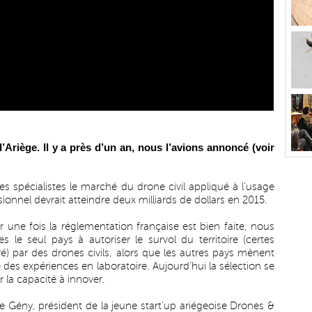
’Ariège. Il y a près d’un an, nous l’avions annoncé (
voir
les spécialistes le marché du drone civil appliqué à l’usage
ionnel devrait atteindre deux milliards de dollars en 2015.
r une fois la réglementation française est bien faite, nous
 le seul pays à autoriser le survol du territoire (certes
é) par des drones civils, alors que les autres pays mènent
 des expériences en laboratoire. Aujourd’hui la sélection se
r la capacité à innover.
pe Gény, président de la jeune start’up ariégeoise Drones &