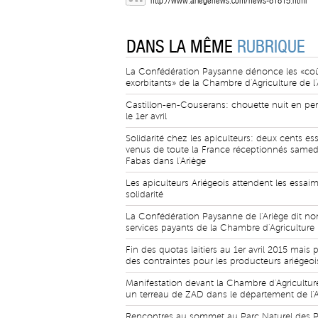
http://www.ariegenews.com/news-81815.html
DANS LA MÊME
RUBRIQUE
La Confédération Paysanne dénonce les «co
exorbitants» de la Chambre d'Agriculture de l'
Castillon-en-Couserans: chouette nuit en per
le 1er avril
Solidarité chez les apiculteurs: deux cents es
venus de toute la France réceptionnés samed
Fabas dans l'Ariège
Les apiculteurs Ariégeois attendent les essaim
solidarité
La Confédération Paysanne de l'Ariège dit no
services payants de la Chambre d'Agriculture
Fin des quotas laitiers au 1er avril 2015 mais p
des contraintes pour les producteurs ariégeoi
Manifestation devant la Chambre d'Agriculture:
un terreau de ZAD dans le département de l'A
Rencontres au sommet au Parc Naturel des 