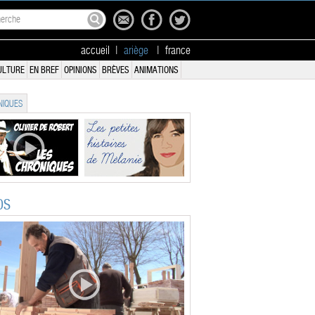
accueil
|
ariège
|
france
ULTURE
EN BREF
OPINIONS
BRÈVES
ANIMATIONS
IQUES
OS