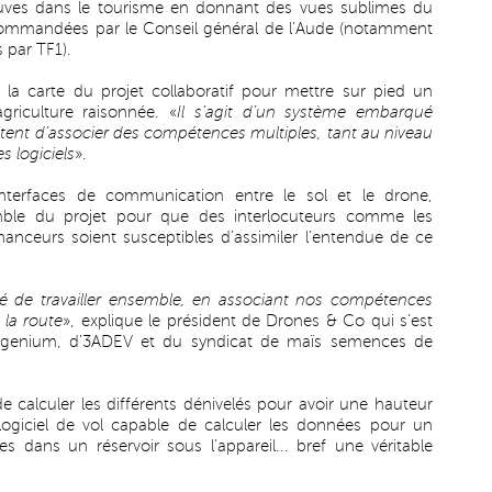
uves dans le tourisme en donnant des vues sublimes du
commandées par le Conseil général de l’Aude (notamment
 par TF1).
i la carte du projet collaboratif pour mettre sur pied un
griculture raisonnée. «
Il s’agit d’un système embarqué
sitent d’associer des compétences multiples, tant au niveau
 logiciels
».
terfaces de communication entre le sol et le drone,
ble du projet pour que des interlocuteurs comme les
nanceurs soient susceptibles d’assimiler l’entendue de ce
té de travailler ensemble, en associant nos compétences
 la route
», explique le président de Drones & Co qui s’est
 Agenium, d’3ADEV et du syndicat de maïs semences de
de calculer les différents dénivelés pour avoir une hauteur
 logiciel de vol capable de calculer les données pour un
s dans un réservoir sous l’appareil... bref une véritable