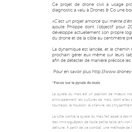
Ce projet de drone civil à usage prof
diagnostic a valu à Drones & Co une bour
«
C’est un projet amorcé qui mérite d’êtr
ajoute Philippe dont l’objectif pour 2
développe actuellement son propre logic
du drone et de la cible au centimètre pr
La dynamique est lancée, et le chemin n
prochain gérer eux même sur leurs tab
afin de détecter de manière précoce les m
Pour en savoir plus
http://www.drones
Focus sur la pyrale du maïs
*
La pyrale du maïs est un papillon de mœurs noc
principalement les cultures de maïs, dont elles 
tournesol, le houblon, le chanvre, les chrysanthè
La lutte contre la pyrale du maïs fait appel à de
des «
microguêpes
» de toute petite taille (environ
détruire. À partir de ce constat, une méthode de l