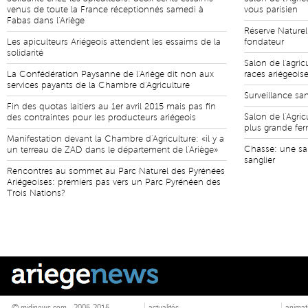
venus de toute la France réceptionnés samedi à
vous parisien
Fabas dans l'Ariège
Réserve Naturel
Les apiculteurs Ariégeois attendent les essaims de la
fondateur
solidarité
Salon de l'agric
La Confédération Paysanne de l'Ariège dit non aux
races ariégeois
services payants de la Chambre d'Agriculture
Surveillance san
Fin des quotas laitiers au 1er avril 2015 mais pas fin
Salon de l'Agric
des contraintes pour les producteurs ariégeois
plus grande fe
Manifestation devant la Chambre d'Agriculture: «il y a
Chasse: une sa
un terreau de ZAD dans le département de l'Ariège»
sanglier
Rencontres au sommet au Parc Naturel des Pyrénées
Ariégeoises: premiers pas vers un Parc Pyrénéen des
Trois Nations?
© midinews.com - 2005-2015
actualités
animat