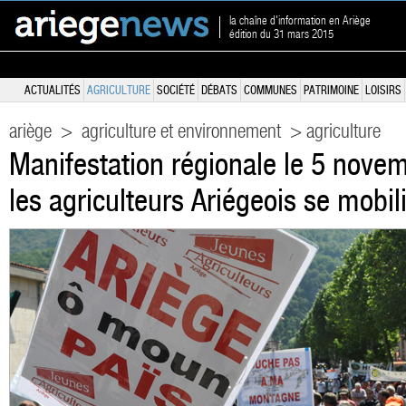
la chaîne d'information en Ariège
édition du 31 mars 2015
ACTUALITÉS
AGRICULTURE
SOCIÉTÉ
DÉBATS
COMMUNES
PATRIMOINE
LOISIRS
ariège
>
agriculture et environnement
> agriculture
Manifestation régionale le 5 nove
les agriculteurs Ariégeois se mobil