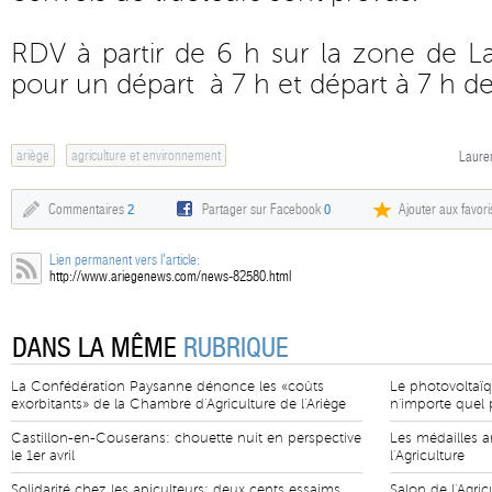
RDV à partir de 6 h sur la zone de L
pour un départ à 7 h et départ à 7 h d
ariège
agriculture et environnement
Lauren
Commentaires
2
Partager sur Facebook
0
Ajouter aux favori
Lien permanent vers l'article:
http://www.ariegenews.com/news-82580.html
DANS LA MÊME
RUBRIQUE
La Confédération Paysanne dénonce les «coûts
Le photovoltaïq
exorbitants» de la Chambre d'Agriculture de l'Ariège
n'importe quel p
Castillon-en-Couserans: chouette nuit en perspective
Les médailles a
le 1er avril
l'Agriculture
Solidarité chez les apiculteurs: deux cents essaims
Salon de l'Agric