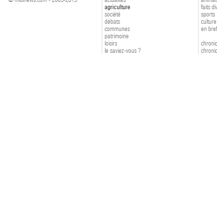
agriculture
faits d
société
sports
débats
culture
communes
en bre
patrimoine
loisirs
chroniq
le saviez-vous ?
chroniq