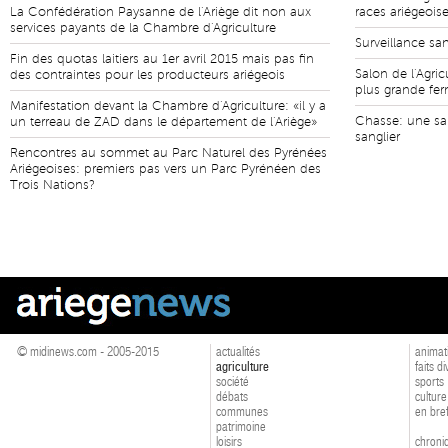
La Confédération Paysanne de l'Ariège dit non aux
races ariégeois
services payants de la Chambre d'Agriculture
Surveillance san
Fin des quotas laitiers au 1er avril 2015 mais pas fin
Salon de l'Agric
des contraintes pour les producteurs ariégeois
plus grande fe
Manifestation devant la Chambre d'Agriculture: «il y a
Chasse: une sa
un terreau de ZAD dans le département de l'Ariège»
sanglier
Rencontres au sommet au Parc Naturel des Pyrénées
Ariégeoises: premiers pas vers un Parc Pyrénéen des
Trois Nations?
© midinews.com - 2005-2015
actualités
animat
agriculture
faits d
société
sports
débats
culture
communes
en bre
patrimoine
loisirs
chroniq