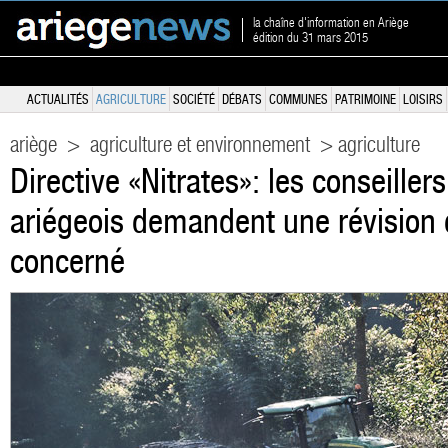
la chaîne d'information en Ariège
édition du 31 mars 2015
ACTUALITÉS
AGRICULTURE
SOCIÉTÉ
DÉBATS
COMMUNES
PATRIMOINE
LOISIRS
ariège
>
agriculture et environnement
> agriculture
Directive «Nitrates»: les conseille
ariégeois demandent une révision
concerné