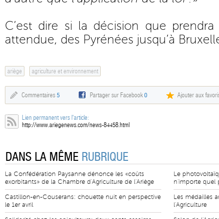
C’est dire si la décision que prendr
attendue, des Pyrénées jusqu’à Bruxell
ariège
agriculture et environnement
Commentaires
5
Partager sur Facebook
0
Ajouter aux favori
Lien permanent vers l'article:
http://www.ariegenews.com/news-84458.html
DANS LA MÊME
RUBRIQUE
La Confédération Paysanne dénonce les «coûts
Le photovoltaïq
exorbitants» de la Chambre d'Agriculture de l'Ariège
n'importe quel p
Castillon-en-Couserans: chouette nuit en perspective
Les médailles a
le 1er avril
l'Agriculture