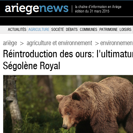
la chaîne d'information en Ariège
édition du 31 mars 2015
ACTUALITÉS
AGRICULTURE
SOCIÉTÉ
DÉBATS
COMMUNES
PATRIMOINE
LOISIRS
ariège
>
agriculture et environnement
> environnemen
Réintroduction des ours: l'ultimat
Ségolène Royal