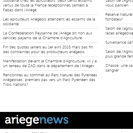
Solidarité chez les apiculteurs: deux cents essaims
Salon de l'Agric
venus de toute la France réceptionnés samedi à
vous parisien
Fabas dans l'Ariège
Réserve Naturel
Les apiculteurs Ariégeois attendent les essaims de la
fondateur
solidarité
Salon de l'agric
La Confédération Paysanne de l'Ariège dit non aux
races ariégeois
services payants de la Chambre d'Agriculture
Surveillance san
Fin des quotas laitiers au 1er avril 2015 mais pas fin
Salon de l'Agric
des contraintes pour les producteurs ariégeois
plus grande fe
Manifestation devant la Chambre d'Agriculture: «il y a
Chasse: une sa
un terreau de ZAD dans le département de l'Ariège»
sanglier
Rencontres au sommet au Parc Naturel des Pyrénées
Ariégeoises: premiers pas vers un Parc Pyrénéen des
Trois Nations?