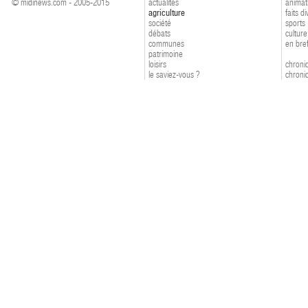
© midinews.com - 2005-2015
actualités
animat
agriculture
faits d
société
sports
débats
culture
communes
en bre
patrimoine
loisirs
chroniq
le saviez-vous ?
chroniq