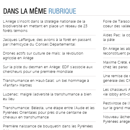
DANS LA MÊME
RUBRIQUE
L'Ariège s'inscrit dans la stratégie nationale de la
Foire de Tarasco
biodiversité en mettant en place un réseau de 23
coeur des vallé
forêts témoins
Aides Pac: la c
Jacques Laffargue, des avions à la forêt en passant
la pâte
par l'hémicycle du Conseil Départemental
En Ariège les ab
Drones actifs sur culture de maïs: la révolution
reconstituent p
agricole en Ariège
Maxime Crété, é
Sur la piste du desman en Ariège: EDF s'associe aux
chez les paras
chercheurs pour une première mondiale
Une remise de m
Transhumance en Haut-Salat: un bel hommage à
générale des Ch
«Fanfan» Martres
Les chasseurs A
Luzenac: malgré l'adversité la transhumance a bien
«le lobby anti-c
eu lieu
Pestivirose de l
Transhumance: Bélesta, une étape entre l'Aude et les
sur le grand ma
Pyrénées Orientales pour près d'une centaine de
Nouveau lâcher
chevaux en transhumance
Pyrénées ariége
Première naissance de bouquetin dans les Pyrénées