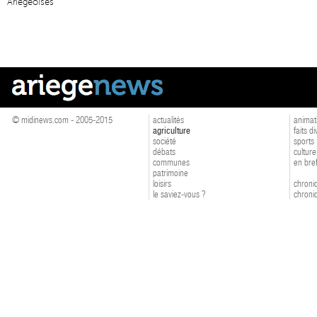
Ariégeoises
© midinews.com - 2005-2015
actualités
animat
agriculture
faits d
société
sports
débats
culture
communes
en bre
patrimoine
loisirs
chroniq
le saviez-vous ?
chroniq