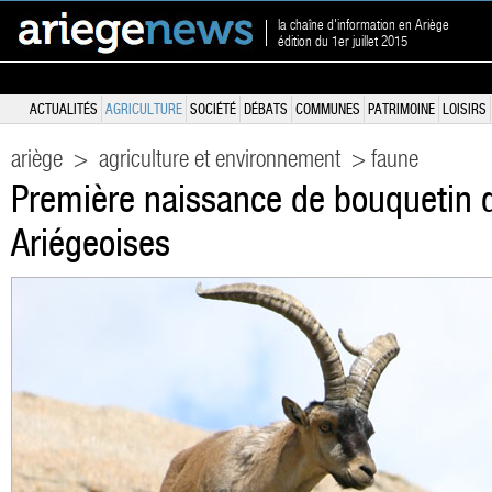
la chaîne d'information en Ariège
édition du 1er juillet 2015
ACTUALITÉS
AGRICULTURE
SOCIÉTÉ
DÉBATS
COMMUNES
PATRIMOINE
LOISIRS
ariège
>
agriculture et environnement
> faune
Première naissance de bouquetin 
Ariégeoises