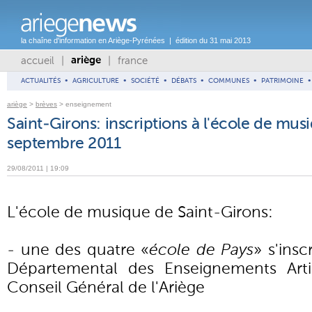
la chaîne d'information en Ariège-Pyrénées | édition du 31 mai 2013
accueil
|
|
france
ariège
ACTUALITÉS
•
AGRICULTURE
•
SOCIÉTÉ
•
DÉBATS
•
COMMUNES
•
PATRIMOINE
•
ariège
>
brèves
> enseignement
Saint-Girons: inscriptions à l'école de musi
septembre 2011
29/08/2011 | 19:09
L'école de musique de Saint-Girons:
- une des quatre «
école de Pays
» s'ins
Départemental des Enseignements Artis
Conseil Général de l'Ariège