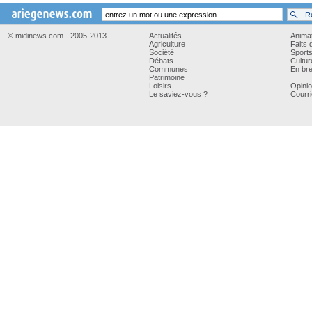
© midinews.com - 2005-2013
Actualités
Anima
Agriculture
Faits 
Société
Sport
Débats
Cultur
Communes
En bre
Patrimoine
Loisirs
Opini
Le saviez-vous ?
Courri