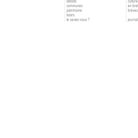
débats
culture
communes
en bre
patrimoine
brèves
loisirs
le saviez-vous ?
journal