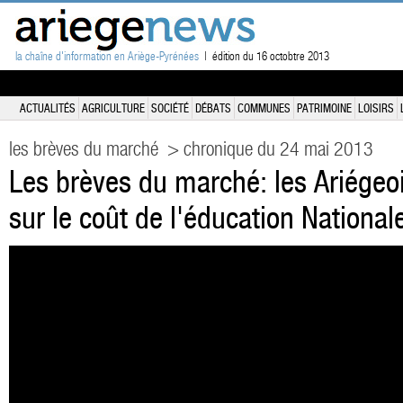
la chaîne d'information en Ariège-Pyrénées
| édition du 16 octobtre 2013
ACTUALITÉS
AGRICULTURE
SOCIÉTÉ
DÉBATS
COMMUNES
PATRIMOINE
LOISIRS
les brèves du marché
> chronique du 24 mai 2013
Les brèves du marché: les Ariégeoi
sur le coût de l'éducation National