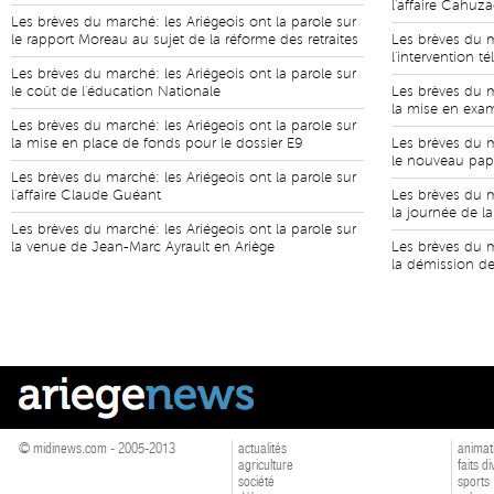
l'affaire Cahuz
Les brèves du marché: les Ariégeois ont la parole sur
le rapport Moreau au sujet de la réforme des retraites
Les brèves du m
l'intervention t
Les brèves du marché: les Ariégeois ont la parole sur
le coût de l'éducation Nationale
Les brèves du m
la mise en exa
Les brèves du marché: les Ariégeois ont la parole sur
la mise en place de fonds pour le dossier E9
Les brèves du m
le nouveau pap
Les brèves du marché: les Ariégeois ont la parole sur
l'affaire Claude Guéant
Les brèves du m
la journée de 
Les brèves du marché: les Ariégeois ont la parole sur
la venue de Jean-Marc Ayrault en Ariège
Les brèves du m
la démission de
© midinews.com - 2005-2013
actualités
animat
agriculture
faits d
société
sports