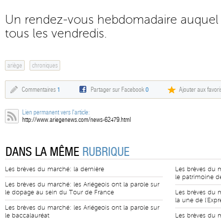
Un rendez-vous hebdomadaire auquel
tous les vendredis.
ariège
chroniques
Commentaires
1
Partager sur Facebook
0
Ajouter aux favori
Lien permanent vers l'article:
http://www.ariegenews.com/news-62479.html
DANS LA MÊME
RUBRIQUE
Les brèves du marché: la dernière
Les brèves du m
le patrimoine d
Les brèves du marché: les Ariégeois ont la parole sur
le dopage au sein du Tour de France
Les brèves du m
la une de l'Expr
Les brèves du marché: les Ariégeois ont la parole sur
le baccalauréat
Les brèves du m