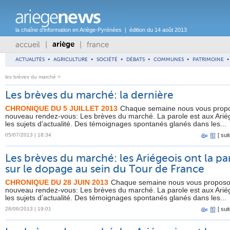
la chaîne d'information en Ariège-Pyrénées | édition du 14 août 2013
accueil
|
|
france
ariège
ACTUALITÉS
•
AGRICULTURE
•
SOCIÉTÉ
•
DÉBATS
•
COMMUNES
•
PATRIMOINE
•
les brèves du marché >
Les brèves du marché: la dernière
CHRONIQUE DU 5 JUILLET 2013
Chaque semaine nous vous prop
nouveau rendez-vous: Les brèves du marché. La parole est aux Arié
les sujets d’actualité. Des témoignages spontanés glanés dans les...
05/07/2013 | 18:34
[
suit
Les brèves du marché: les Ariégeois ont la pa
sur le dopage au sein du Tour de France
CHRONIQUE DU 28 JUIN 2013
Chaque semaine nous vous proposo
nouveau rendez-vous: Les brèves du marché. La parole est aux Arié
les sujets d’actualité. Des témoignages spontanés glanés dans les...
28/06/2013 | 19:01
[
suit