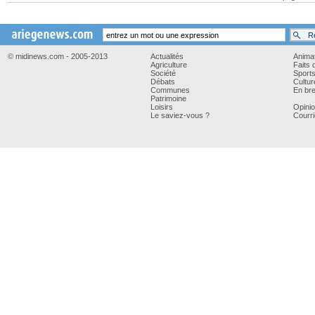
© midinews.com - 2005-2013
Actualités
Anima
Agriculture
Faits 
Société
Sport
Débats
Cultur
Communes
En bre
Patrimoine
Loisirs
Opini
Le saviez-vous ?
Courri