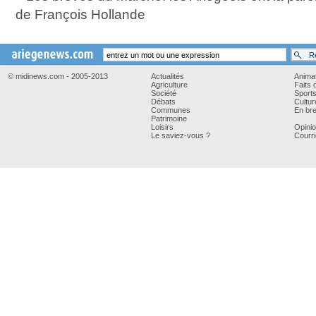
de François Hollande
© midinews.com - 2005-2013
Actualités
Anima
Agriculture
Faits 
Société
Sport
Débats
Cultur
Communes
En bre
Patrimoine
Loisirs
Opini
Le saviez-vous ?
Courri