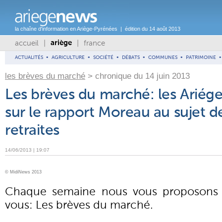
la chaîne d'information en Ariège-Pyrénées | édition du 14 août 2013
accueil
|
|
france
ariège
ACTUALITÉS
•
AGRICULTURE
•
SOCIÉTÉ
•
DÉBATS
•
COMMUNES
•
PATRIMOINE
•
les brèves du marché
> chronique du 14 juin 2013
Les brèves du marché: les Ariége
sur le rapport Moreau au sujet d
retraites
14/06/2013 | 19:07
© MidiNews 2013
Chaque semaine nous vous proposons
vous: Les brèves du marché.