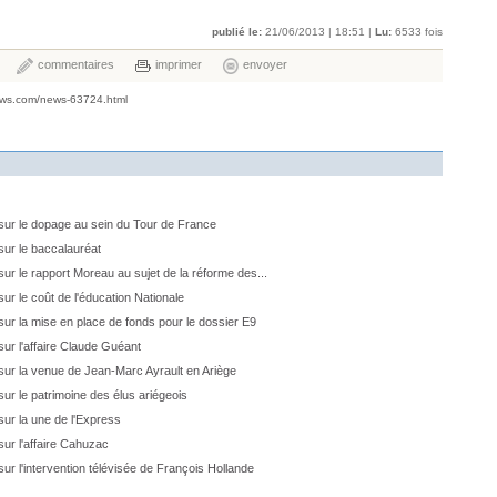
publié le:
21/06/2013 | 18:51 |
Lu:
6533 fois
commentaires
imprimer
envoyer
ews.com/news-63724.html
 sur le dopage au sein du Tour de France
sur le baccalauréat
sur le rapport Moreau au sujet de la réforme des...
ur le coût de l'éducation Nationale
sur la mise en place de fonds pour le dossier E9
sur l'affaire Claude Guéant
 sur la venue de Jean-Marc Ayrault en Ariège
sur le patrimoine des élus ariégeois
sur la une de l'Express
sur l'affaire Cahuzac
ur l'intervention télévisée de François Hollande