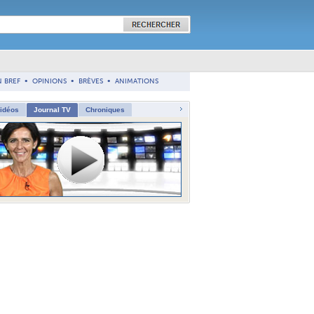
N BREF
•
OPINIONS
•
BRÈVES
•
ANIMATIONS
vidéos
Journal TV
Chroniques