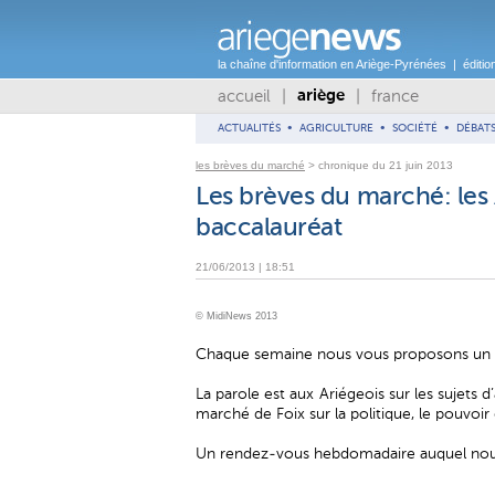
la chaîne d'information en Ariège-Pyrénées | éditio
accueil
|
|
france
ariège
ACTUALITÉS
•
AGRICULTURE
•
SOCIÉTÉ
•
DÉBAT
les brèves du marché
> chronique du 21 juin 2013
Les brèves du marché: les A
baccalauréat
21/06/2013 | 18:51
© MidiNews 2013
Chaque semaine nous vous proposons un 
La parole est aux Ariégeois sur les sujets 
marché de Foix sur la politique, le pouvoir
Un rendez-vous hebdomadaire auquel nous