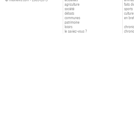
agriculture
faits d
société
sports
débats
culture
communes
en bre
patrimoine
loisirs
chroniq
le saviez-vous ?
chroniq