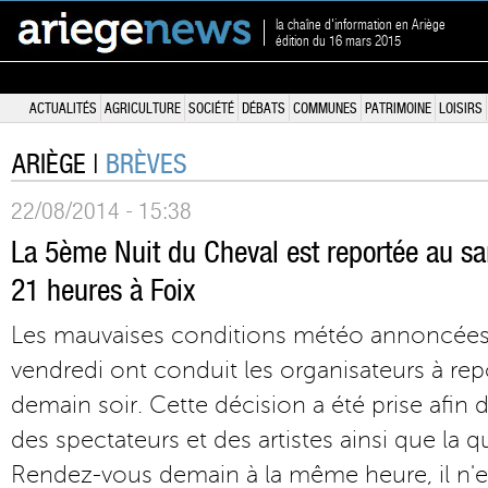
la chaîne d'information en Ariège
édition du 16 mars 2015
ACTUALITÉS
AGRICULTURE
SOCIÉTÉ
DÉBATS
COMMUNES
PATRIMOINE
LOISIRS
ARIÈGE |
BRÈVES
22/08/2014 - 15:38
La 5ème Nuit du Cheval est reportée au s
21 heures à Foix
Les mauvaises conditions météo annoncées 
vendredi ont conduit les organisateurs à repo
demain soir. Cette décision a été prise afin d
des spectateurs et des artistes ainsi que la q
Rendez-vous demain à la même heure, il n'e