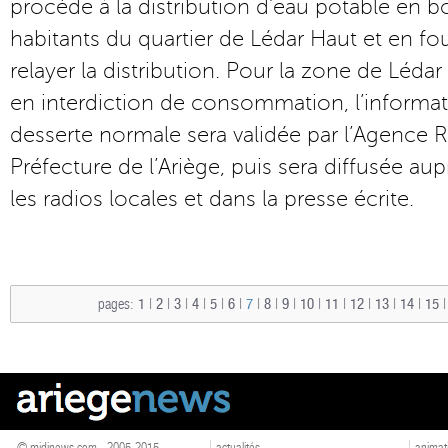
procède à la distribution d’eau potable en bo
habitants du quartier de Lédar Haut et en fou
relayer la distribution. Pour la zone de Lédar
en interdiction de consommation, l’informat
desserte normale sera validée par l’Agence R
Préfecture de l’Ariège, puis sera diffusée aup
les radios locales et dans la presse écrite.
pages:
1
|
2
|
3
|
4
|
5
|
6
|
7
|
8
|
9
|
10
|
11
|
12
|
13
|
14
|
15
© midinews.com - 2005-2015
actualités
animat