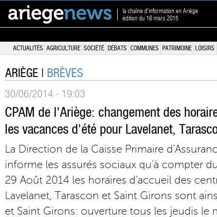
la chaîne d'information en Ariège
édition du 16 mars 2015
ACTUALITÉS
AGRICULTURE
SOCIÉTÉ
DÉBATS
COMMUNES
PATRIMOINE
LOISIRS
ARIÈGE |
BRÈVES
30/06/2014 - 19:03
CPAM de l'Ariège: changement des horaire
les vacances d'été pour Lavelanet, Tarasco
La Direction de la Caisse Primaire d’Assuranc
informe les assurés sociaux qu’à compter du 0
29 Août 2014 les horaires d’accueil des cent
Lavelanet, Tarascon et Saint Girons sont ains
et Saint Girons: ouverture tous les jeudis l