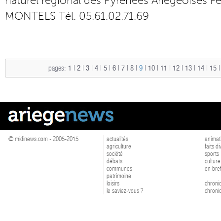
naturel régional des Pyrénées Ariégeoises F
MONTELS Tél. 05.61.02.71.69
pages:
1
|
2
|
3
|
4
|
5
|
6
|
7
|
8
|
9
|
10
|
11
|
12
|
13
|
14
|
15
© midinews.com - 2005-2015
actualités
animat
agriculture
faits d
société
sports
débats
culture
communes
en bre
patrimoine
loisirs
chroniq
le saviez-vous ?
chroniq