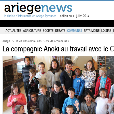
la chaîne d'information en Ariège-Pyrénées
| édition du 11 juillet 2014
ACTUALITÉS
AGRICULTURE
SOCIÉTÉ
DÉBATS
COMMUNES
PATRIMOINE
LOISIRS
ariège
>
la vie des communes
> vie des communes
La compagnie Anoki au travail avec le 