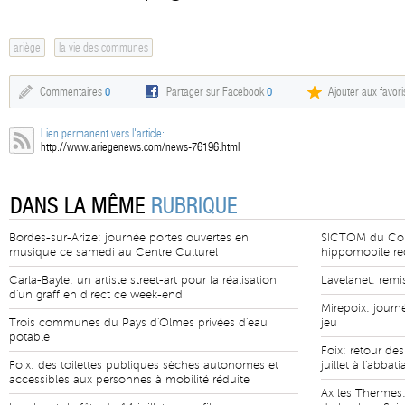
ariège
la vie des communes
Commentaires
0
Partager sur Facebook
0
Ajouter aux favori
Lien permanent vers l'article:
http://www.ariegenews.com/news-76196.html
DANS LA MÊME
RUBRIQUE
Bordes-sur-Arize: journée portes ouvertes en
SICTOM du Cous
musique ce samedi au Centre Culturel
hippomobile re
Carla-Bayle: un artiste street-art pour la réalisation
Lavelanet: remi
d'un graff en direct ce week-end
Mirepoix: journ
Trois communes du Pays d'Olmes privées d'eau
jeu
potable
Foix: retour de
Foix: des toilettes publiques sèches autonomes et
juillet à l'abbat
accessibles aux personnes à mobilité réduite
Ax les Thermes: