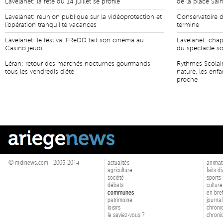
Lavelanet: la fête du 14 juillet se profile
de la place Sai
Lavelanet: réunion publique sur la vidéoprotection et
Conservatoire d
l'opération tranquilité vacances
termine
Lavelanet: le festival FReDD fait son cinéma au
Lavelanet: cha
Casino jeudi
du spectacle so
Léran: retour des marchés nocturnes gourmands
Rythmes Scolair
tous les vendredis d'été
nature, les enf
proche
© midinews.com - 2005-2014
actualités
animat
agriculture
faits d
société
sports
débats
culture
communes
en bre
patrimoine
journal
loisirs
chroniq
le saviez-vous ?
chroniq