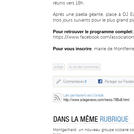
réunis vers 18h.
Après une paella géante, place à DJ Eu
trois jours suivants pour le plus grand pla
Pour retrouver le programme complet:
https://www.facebook.com/associationn
Pour vous inscrire
, mairie de Montferri
ariège
la vie des communes
Commentaires
0
Partager sur Faceb
Lien permanent vers l'article:
http://www.ariegenews.com/news-79848.html
DANS LA MÊME
RUBRIQUE
Montgailhard: un nouveau groupe scolaire so