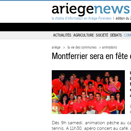
la chaîne d'information en Ariège-Pyrénées
| édition du 
ACTUALITÉS
AGRICULTURE
SOCIÉTÉ
DÉBATS
COM
ariège
>
la vie des communes
> animations
Montferrier sera en fête
Dès 9h samedi, animation pêche au camp
tennis. A 11h30, apéro concert au café,