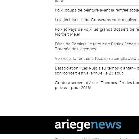
terre
Foix: coups de peinture avant la rentrée scola
Les déchèteries du Couserans vous reçoivent
Foix et Pays de Foix: les grands dossiers de r
Norbert Meler
Fêtes de Pamiers: le retour de Patrick Sébastie
Tournée des légendes
Verniolle: la rentrée à l'école maternelle aura 
L'association «Les Pujols au temps d'antan» 
son concert estival annuel le 23 août
Contournement d'Ax les Thermes: fin des b
prévus... pour 2016!