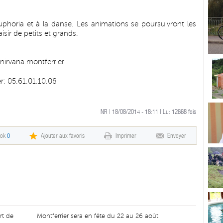
phoria et à la danse. Les animations se poursuivront les
isir de petits et grands.
irvana.montferrier
er: 05.61.01.10.08
NR | 18/08/2014 - 18:11 | Lu:
12668
fois
ook
0
Ajouter aux favoris
Imprimer
Envoyer
rt de
Montferrier sera en fête du 22 au 26 août