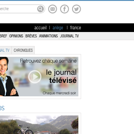
accueil
|
ariège
|
france
BREF
OPINIONS
BRÈVES
ANIMATIONS
JOURNAL TV
AL TV
CHRONIQUES
OS