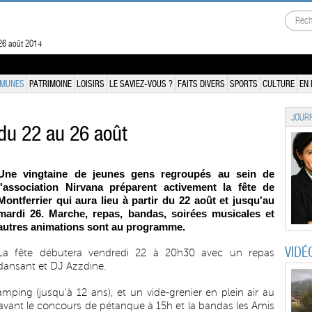
26 août 2014
MUNES
PATRIMOINE
LOISIRS
LE SAVIEZ-VOUS ?
FAITS DIVERS
SPORTS
CULTURE
EN 
JOURN
 du 22 au 26 août
Une vingtaine de jeunes gens regroupés au sein de
l'association Nirvana préparent activement la fête de
Montferrier qui aura lieu à partir du 22 août et jusqu'au
mardi 26. Marche, repas, bandas, soirées musicales et
autres animations sont au programme.
VIDÉ
La fête débutera vendredi 22 à 20h30 avec un repas
dansant et DJ Azzdine.
ing (jusqu'à 12 ans), et un vide-grenier en plein air au
 avant le concours de pétanque à 15h et la bandas les Amis