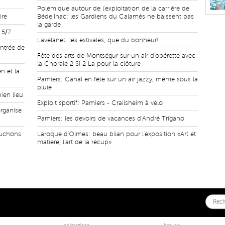
Polémique autour de l'exploitation de la carrière de
ire
Bédeilhac: les Gardiens du Calamès ne baissent pas
la garde
 5/7
Lavelanet: les estivales, que du bonheur!
entrée de
Fête des arts de Montségur sur un air d'opérette avec
la Chorale 2 Si 2 La pour la clôture
n et la
Pamiers: Canal en fête sur un air jazzy, même sous la
pluie
bien lieu
Exploit sportif: Pamiers - Crailsheim à vélo
organise
Pamiers: les devoirs de vacances d'André Trigano
ouchons
Laroque d'Olmes: beau bilan pour l'exposition «Art et
matière, l'art de la récup»