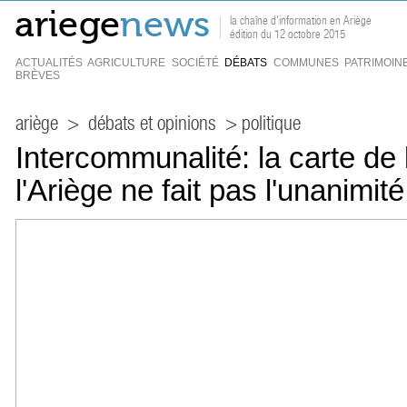
la chaîne d'information en Ariège
édition du 12 octobre 2015
ACTUALITÉS
AGRICULTURE
SOCIÉTÉ
DÉBATS
COMMUNES
PATRIMOIN
BRÈVES
ariège
>
débats et opinions
> politique
Intercommunalité: la carte de 
l'Ariège ne fait pas l'unanimité