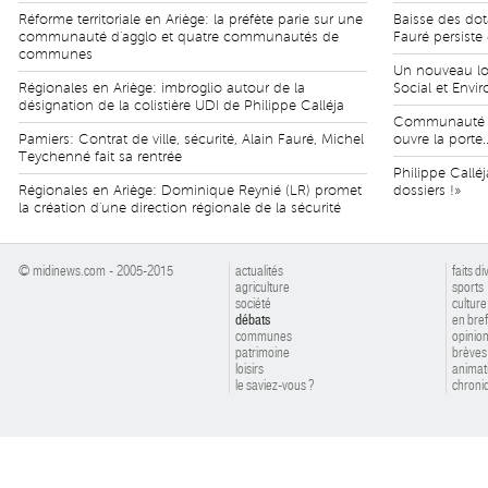
Réforme territoriale en Ariège: la préfète parie sur une
Baisse des dota
communauté d'agglo et quatre communautés de
Fauré persiste 
communes
Un nouveau lo
Régionales en Ariège: imbroglio autour de la
Social et Envi
désignation de la colistière UDI de Philippe Calléja
Communauté d
Pamiers: Contrat de ville, sécurité, Alain Fauré, Michel
ouvre la porte.
Teychenné fait sa rentrée
Philippe Callé
Régionales en Ariège: Dominique Reynié (LR) promet
dossiers !»
la création d'une direction régionale de la sécurité
© midinews.com - 2005-2015
actualités
faits di
agriculture
sports
société
culture
débats
en bref
communes
opinio
patrimoine
brèves
loisirs
animat
le saviez-vous ?
chroniq