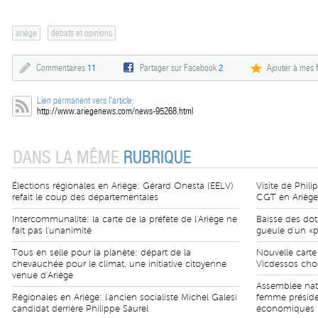
ariège
débats et opinions
Commentaires
11
Partager sur Facebook
2
Ajouter à mes f
Lien permanent vers l'article:
http://www.ariegenews.com/news-95268.html
DANS LA MÊME
RUBRIQUE
Élections régionales en Ariège: Gérard Onesta (EELV)
Visite de Phili
refait le coup des départementales
CGT en Ariège:
Intercommunalité: la carte de la préfète de l'Ariège ne
Baisse des dot
fait pas l'unanimité
gueule d'un «p
Tous en selle pour la planète: départ de la
Nouvelle carte
chevauchée pour le climat, une initiative citoyenne
Vicdessos chois
venue d'Ariège
Assemblée nat
Régionales en Ariège: l'ancien socialiste Michel Galesi
femme préside
candidat derrière Philippe Saurel
économiques