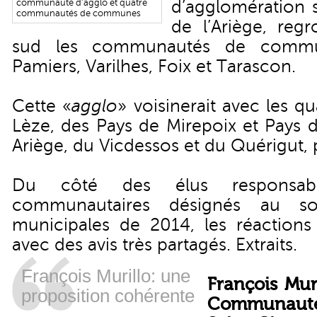
d’agglomération s
communauté d'agglo et quatre
communautés de communes
de l’Ariège, re
sud les communautés de commu
Pamiers, Varilhes, Foix et Tarascon.
Cette «
agglo
» voisinerait avec les qu
Lèze, des Pays de Mirepoix et Pays 
Ariège, du Vicdessos et du Quérigut,
Du côté des élus responsabl
communautaires désignés au sor
municipales de 2014, les réaction
avec des avis très partagés. Extraits.
François Murillo: une
François Muri
proposition cohérente
Communaut