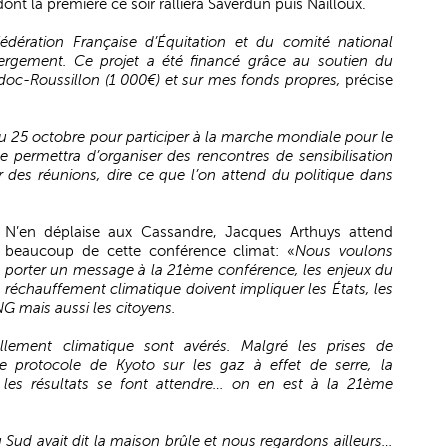
nt la première ce soir ralliera Saverdun puis Nailloux.
édération Française d’Équitation et du comité national
rgement. Ce projet a été financé grâce au soutien du
doc-Roussillon (1 000€) et sur mes fonds propres,
précise
u 25 octobre pour participer à la marche mondiale pour le
e permettra d’organiser des rencontres de sensibilisation
 des réunions, dire ce que l’on attend du politique dans
N’en déplaise aux Cassandre, Jacques Arthuys attend
beaucoup de cette conférence climat: «
Nous voulons
porter un message à la 21ème conférence, les enjeux du
réchauffement climatique doivent impliquer les États, les
ONG mais aussi les citoyens.
ballement climatique sont avérés. Malgré les prises de
le protocole de Kyoto sur les gaz à effet de serre, la
, les résultats se font attendre… on en est à la 21ème
 Sud avait dit la maison brûle et nous regardons ailleurs…