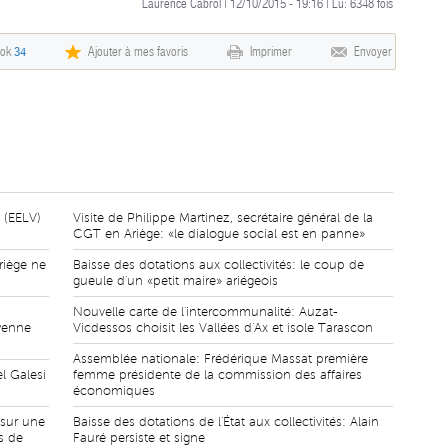
Laurence Cabrol | 12/10/2015 - 19:16 | Lu:
6348
fois
ook
34
Ajouter à mes favoris
Imprimer
Envoyer
 (EELV)
Visite de Philippe Martinez, secrétaire général de la
CGT en Ariège: «le dialogue social est en panne»
riège ne
Baisse des dotations aux collectivités: le coup de
gueule d'un «petit maire» ariégeois
Nouvelle carte de l'intercommunalité: Auzat-
oyenne
Vicdessos choisit les Vallées d'Ax et isole Tarascon
Assemblée nationale: Frédérique Massat première
l Galesi
femme présidente de la commission des affaires
économiques
 sur une
Baisse des dotations de l'État aux collectivités: Alain
s de
Fauré persiste et signe