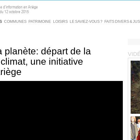
ne d'information en Ariège
 du 12 octobre 2015
S
COMMUNES
PATRIMOINE
LOISIRS
LE SAVIEZ-VOUS ?
FAITS DIVERS & JU
a planète: départ de la
VID
limat, une initiative
riège