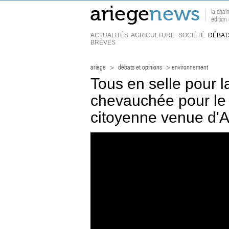
la chaî
édition
ACTUALITÉS
AGRICULTURE
SOCIÉTÉ
DÉBAT
BRÈVES
ariège
>
débats et opinions
> environnement
Tous en selle pour l
chevauchée pour le c
citoyenne venue d'A