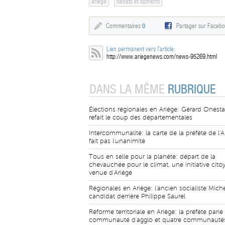
ariège
débats et opinions
Commentaires
0
Partager sur Faceb
Lien permanent vers l'article:
http://www.ariegenews.com/news-95269.html
DANS LA MÊME
RUBRIQUE
Élections régionales en Ariège: Gérard Onesta
refait le coup des départementales
Intercommunalité: la carte de la préfète de l'A
fait pas l'unanimité
Tous en selle pour la planète: départ de la
chevauchée pour le climat, une initiative cit
venue d'Ariège
Régionales en Ariège: l'ancien socialiste Miche
candidat derrière Philippe Saurel
Réforme territoriale en Ariège: la préfète parie
communauté d'agglo et quatre communauté