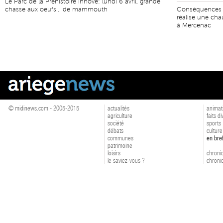
Le Parc de la Préhistoire innove: lundi 6 avril, grande
chasse aux oeufs... de mammouth
Conséquences d
réalise une cha
à Mercenac
© midinews.com - 2005-2015
actualités
animat
agriculture
faits d
société
sports
débats
culture
communes
en bre
patrimoine
loisirs
chroniq
le saviez-vous ?
chroniq