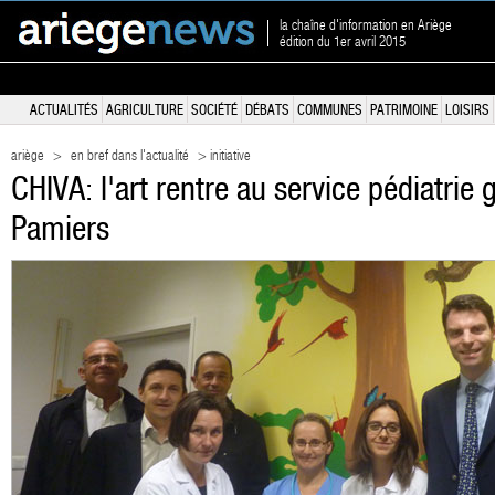
la chaîne d'information en Ariège
édition du 1er avril 2015
ACTUALITÉS
AGRICULTURE
SOCIÉTÉ
DÉBATS
COMMUNES
PATRIMOINE
LOISIRS
ariège
>
en bref dans l'actualité
> initiative
CHIVA: l'art rentre au service pédiatrie
Pamiers