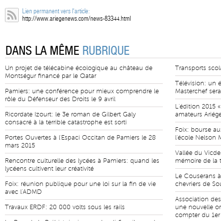
Lien permanent vers l'article:
http://www.ariegenews.com/news-83344.html
DANS LA MÊME
RUBRIQUE
Un projet de télécabine écologique au château de
Transports scola
Montségur financé par le Qatar
Télévision: un 
Pamiers: une conférence pour mieux comprendre le
Masterchef sera
rôle du Défenseur des Droits le 9 avril
L'édition 2015 «
Ricordate Izourt: le 3e roman de Gilbert Galy
amateurs Ariége
consacré à la terrible catastrophe est sorti
Foix: bourse aux
Portes Ouvertes à l'Espaci Occitan de Pamiers le 28
l'école Nelson
mars 2015
Vallée du Vicd
Rencontre culturelle des lycées à Pamiers: quand les
mémoire de la t
lycéens cultivent leur créativité
Le Couserans à
Foix: réunion publique pour une loi sur la fin de vie
chevriers de S
avec l'ADMD
Association des 
Travaux ERDF: 20 000 volts sous les rails
une nouvelle or
compter du 1er 