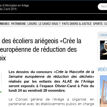
ne d'information en Ariège
 du 2 avril 2015
MMUNES
PATRIMOINE
LOISIRS
LE SAVIEZ-VOUS ?
FAITS DIVERS & JUSTICE
SPORTS
C
CHRON
des écoliers ariégeois «Crée la
 européenne de réduction des
oix
VIDÉ
Les dessins du concours «
Crée la Mascotte de la
»
Semaine européenne de réduction des déchets
réalisés par les enfants des ALAE de l’Ariège
seront exposés à l'espace Olivier-Carol à Foix du
lundi 24 au vendredi 28 novembre.
Le Conseil général de l’Ariège a organisé, en
partenariat avec les établissements pubics en charge