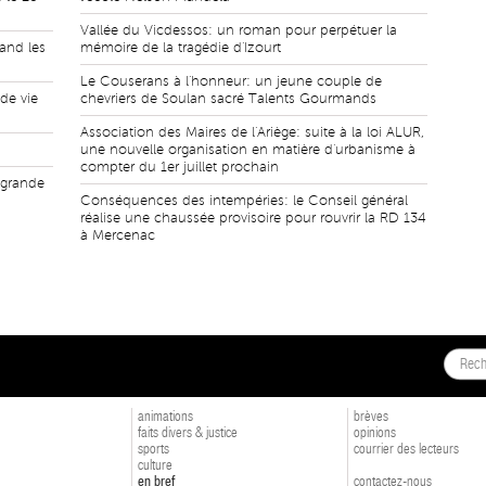
Vallée du Vicdessos: un roman pour perpétuer la
and les
mémoire de la tragédie d'Izourt
Le Couserans à l'honneur: un jeune couple de
 de vie
chevriers de Soulan sacré Talents Gourmands
Association des Maires de l'Ariège: suite à la loi ALUR,
une nouvelle organisation en matière d'urbanisme à
compter du 1er juillet prochain
, grande
Conséquences des intempéries: le Conseil général
réalise une chaussée provisoire pour rouvrir la RD 134
à Mercenac
animations
brèves
faits divers & justice
opinions
sports
courrier des lecteurs
culture
en bref
contactez-nous