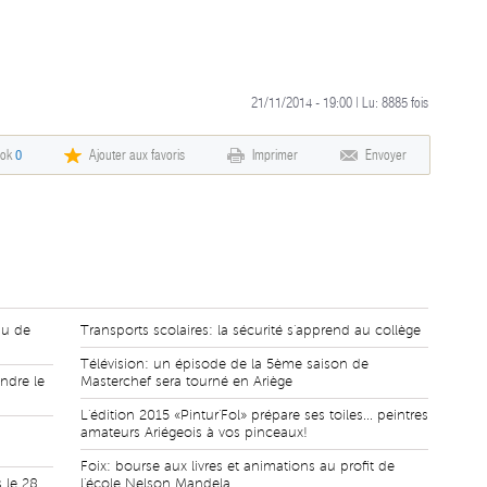
21/11/2014 - 19:00 | Lu:
8885
fois
ook
0
Ajouter aux favoris
Imprimer
Envoyer
au de
Transports scolaires: la sécurité s'apprend au collège
Télévision: un épisode de la 5ème saison de
ndre le
Masterchef sera tourné en Ariège
L'édition 2015 «Pintur'Fol» prépare ses toiles... peintres
amateurs Ariégeois à vos pinceaux!
Foix: bourse aux livres et animations au profit de
 le 28
l'école Nelson Mandela