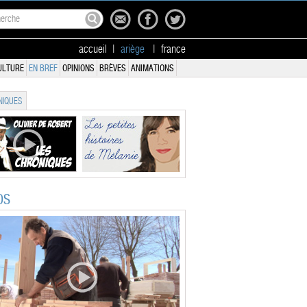
accueil
|
ariège
|
france
ULTURE
EN BREF
OPINIONS
BRÈVES
ANIMATIONS
IQUES
OS