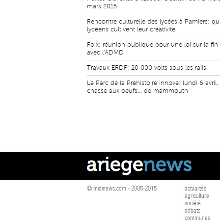
mars 2015
Rencontre culturelle des lycées à Pamiers: qu
lycéens cultivent leur créativité
Foix: réunion publique pour une loi sur la fin
avec l'ADMD
Travaux ERDF: 20 000 volts sous les rails
Le Parc de la Préhistoire innove: lundi 6 avril
chasse aux oeufs... de mammouth
© midinews.com - 2005-2015
actualités
agriculture
société
débats
communes