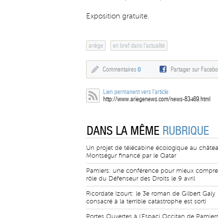
Exposition gratuite.
ariège
en bref dans l'actualité
Commentaires
0
Partager sur Faceb
Lien permanent vers l'article:
http://www.ariegenews.com/news-83469.html
DANS LA MÊME
RUBRIQUE
Un projet de télécabine écologique au châte
Montségur financé par le Qatar
Pamiers: une conférence pour mieux compre
rôle du Défenseur des Droits le 9 avril
Ricordate Izourt: le 3e roman de Gilbert Galy
consacré à la terrible catastrophe est sorti
Portes Ouvertes à l'Espaci Occitan de Pamiers