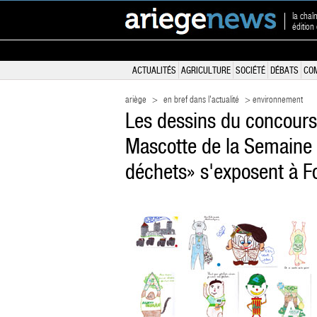
la chaî
édition
ACTUALITÉS
AGRICULTURE
SOCIÉTÉ
DÉBATS
CO
ariège
>
en bref dans l'actualité
> environnement
Les dessins du concours 
Mascotte de la Semaine
déchets» s'exposent à F