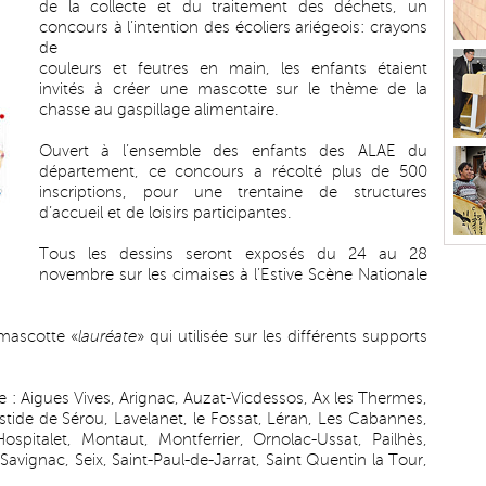
de la collecte et du traitement des déchets, un
concours à l’intention des écoliers ariégeois: crayons
de
couleurs et feutres en main, les enfants étaient
invités à créer une mascotte sur le thème de la
chasse au gaspillage alimentaire.
Ouvert à l’ensemble des enfants des ALAE du
département, ce concours a récolté plus de 500
inscriptions, pour une trentaine de structures
d’accueil et de loisirs participantes.
Tous les dessins seront exposés du 24 au 28
novembre sur les cimaises à l’Estive Scène Nationale
mascotte «
lauréate
» qui utilisée sur les différents supports
de : Aigues Vives, Arignac, Auzat-Vicdessos, Ax les Thermes,
stide de Sérou, Lavelanet, le Fossat, Léran, Les Cabannes,
ospitalet, Montaut, Montferrier, Ornolac-Ussat, Pailhès,
Savignac, Seix, Saint-Paul-de-Jarrat, Saint Quentin la Tour,