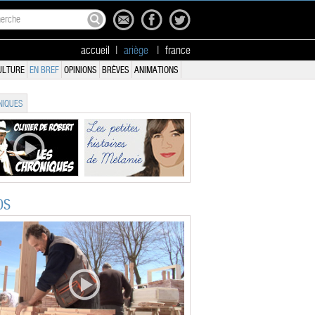
accueil
|
ariège
|
france
ULTURE
EN BREF
OPINIONS
BRÈVES
ANIMATIONS
IQUES
OS