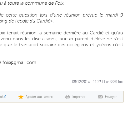
du à toute la commune de Foix.
e cette question lors d’une réunion prévue le mardi 9
ing de l’école du Cardié
».
ix tenait réunion la semaine dernière au Cardié et qu’au
venu dans les discussions, aucun parent d’élève ne s’est
e que le transport scolaire des collégiens et lycéens n’est
re.foix@gmail.com
05/12/2014 - 11:27 | Lu:
3339
fois
ook
0
Ajouter aux favoris
Imprimer
Envoyer