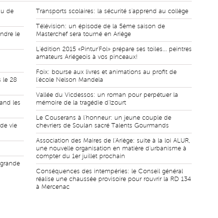
au de
Transports scolaires: la sécurité s'apprend au collège
Télévision: un épisode de la 5ème saison de
ndre le
Masterchef sera tourné en Ariège
L'édition 2015 «Pintur'Fol» prépare ses toiles... peintres
amateurs Ariégeois à vos pinceaux!
Foix: bourse aux livres et animations au profit de
 le 28
l'école Nelson Mandela
Vallée du Vicdessos: un roman pour perpétuer la
and les
mémoire de la tragédie d'Izourt
Le Couserans à l'honneur: un jeune couple de
 de vie
chevriers de Soulan sacré Talents Gourmands
Association des Maires de l'Ariège: suite à la loi ALUR,
une nouvelle organisation en matière d'urbanisme à
compter du 1er juillet prochain
, grande
Conséquences des intempéries: le Conseil général
réalise une chaussée provisoire pour rouvrir la RD 134
à Mercenac