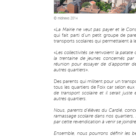
© midinews 2014
«
La Mairie ne veut pas payer et le Cons
qui fait parti d’un petit groupe de pa
transports scolaires qui permettaient à l
«
Les collectivités se renvoient la patate
la trentaine de jeunes concernés pa
réunion pour essayer de d’apporter de
autres quartiers
».
Des parents qui militent pour un transpo
tous les quartiers de Foix car selon eux
de transport scolaire et il serait just
autres quartiers.
Nous, parents d’élèves du Cardié, conce
ramassage scolaire dans nos quartiers, i
par cette revendication à venir se joindr
Ensemble, nous pourrons définir les b