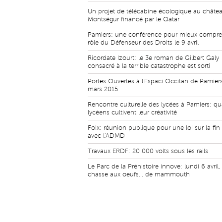
Un projet de télécabine écologique au châte
Montségur financé par le Qatar
Pamiers: une conférence pour mieux compre
rôle du Défenseur des Droits le 9 avril
Ricordate Izourt: le 3e roman de Gilbert Galy
consacré à la terrible catastrophe est sorti
Portes Ouvertes à l'Espaci Occitan de Pamiers
mars 2015
Rencontre culturelle des lycées à Pamiers: qu
lycéens cultivent leur créativité
Foix: réunion publique pour une loi sur la fin
avec l'ADMD
Travaux ERDF: 20 000 volts sous les rails
Le Parc de la Préhistoire innove: lundi 6 avril
chasse aux oeufs... de mammouth