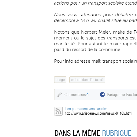
actions pour un transport scolaire éten
Nous vous attendons pour débattre d
décembre à 18 h, au chalet situé au park
Notons que Norbert Meler, maire de Fo
moment où le sujet des transports est 
manifesté. Pour autant le maire rappell
pasd du ressort de la commune.
Pour info adresse mail:
transport.scolai
ariège
en bref dans l'actualité
Commentaires
0
Partager sur Faceb
Lien permanent vers l'article:
http://www.ariegenews.com/news-84185.html
DANS LA MÊME
RUBRIQUE