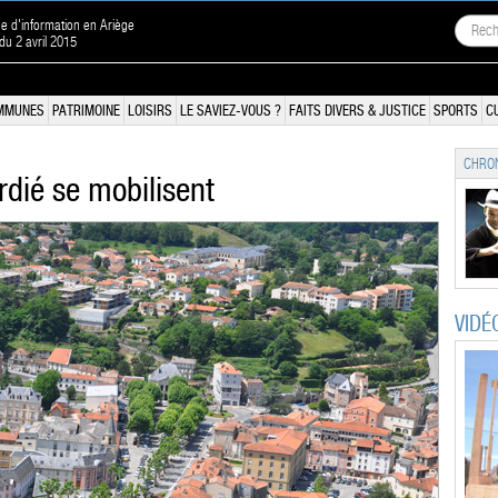
ne d'information en Ariège
 du 2 avril 2015
MMUNES
PATRIMOINE
LOISIRS
LE SAVIEZ-VOUS ?
FAITS DIVERS & JUSTICE
SPORTS
C
CHRON
rdié se mobilisent
VIDÉ