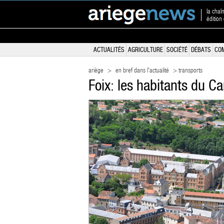
la chaî
édition
ACTUALITÉS
AGRICULTURE
SOCIÉTÉ
DÉBATS
CO
ariège
>
en bref dans l'actualité
> transports
Foix: les habitants du Ca