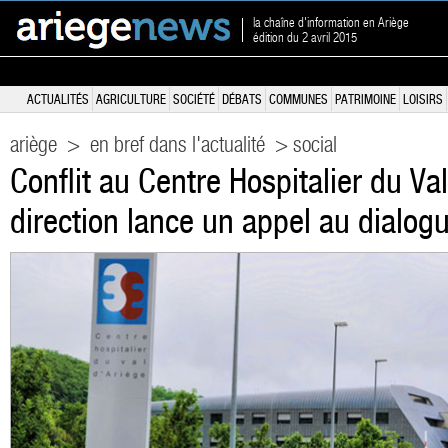
la chaîne d'information en Ariège
édition du 2 avril 2015
ACTUALITÉS
AGRICULTURE
SOCIÉTÉ
DÉBATS
COMMUNES
PATRIMOINE
LOISIRS
ariège
>
en bref dans l'actualité
> social
Conflit au Centre Hospitalier du Val
direction lance un appel au dialog