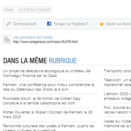
ariège
en bref dans l'actualité
Commentaires
0
Partager sur Facebook
7
Ajouter aux favori
Lien permanent vers l'article:
http://www.ariegenews.com/news-84316.html
DANS LA MÊME
RUBRIQUE
Un projet de télécabine écologique au château de
Transports scola
Montségur financé par le Qatar
Télévision: un 
Pamiers: une conférence pour mieux comprendre le
Masterchef sera
rôle du Défenseur des Droits le 9 avril
L'édition 2015 «
Ricordate Izourt: le 3e roman de Gilbert Galy
amateurs Ariége
consacré à la terrible catastrophe est sorti
Foix: bourse aux
Portes Ouvertes à l'Espaci Occitan de Pamiers le 28
l'école Nelson
mars 2015
Vallée du Vicd
Rencontre culturelle des lycées à Pamiers: quand les
mémoire de la t
lycéens cultivent leur créativité