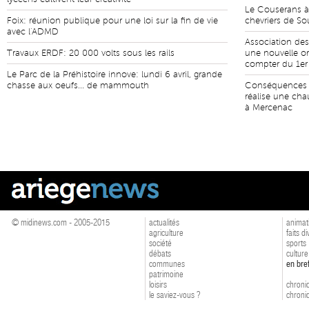
Le Couserans à
Foix: réunion publique pour une loi sur la fin de vie
chevriers de S
avec l'ADMD
Association des 
Travaux ERDF: 20 000 volts sous les rails
une nouvelle or
compter du 1er 
Le Parc de la Préhistoire innove: lundi 6 avril, grande
chasse aux oeufs... de mammouth
Conséquences d
réalise une cha
à Mercenac
© midinews.com - 2005-2015
actualités
animat
agriculture
faits d
société
sports
débats
culture
communes
en bre
patrimoine
loisirs
chroniq
le saviez-vous ?
chroniq