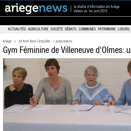
la chaîne d'information en Ariège
édition du 1er avril 2015
ACTUALITÉS
AGRICULTURE
SOCIÉTÉ
DÉBATS
COMMUNES
PATRIMOINE
LOISIRS
ariège
>
en bref dans l'actualité
> associations
Gym Féminine de Villeneuve d'Olmes: 