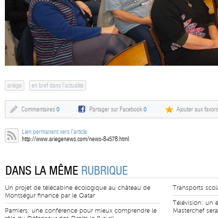
ariège
en bref dans l'actualité
Commentaires
0
Partager sur Facebook
0
Ajouter aux favori
Lien permanent vers l'article:
http://www.ariegenews.com/news-84578.html
DANS LA MÊME
RUBRIQUE
Un projet de télécabine écologique au château de
Transports scola
Montségur financé par le Qatar
Télévision: un 
Pamiers: une conférence pour mieux comprendre le
Masterchef sera