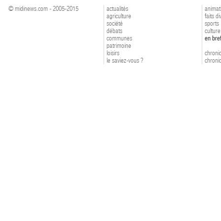
© midinews.com - 2005-2015
actualités
animat
agriculture
faits d
société
sports
débats
culture
communes
en bre
patrimoine
loisirs
chroniq
le saviez-vous ?
chroniq