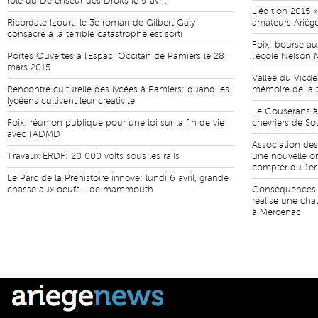
rôle du Défenseur des Droits le 9 avril
L'édition 2015 «
Ricordate Izourt: le 3e roman de Gilbert Galy
amateurs Ariége
consacré à la terrible catastrophe est sorti
Foix: bourse aux
Portes Ouvertes à l'Espaci Occitan de Pamiers le 28
l'école Nelson
mars 2015
Vallée du Vicd
Rencontre culturelle des lycées à Pamiers: quand les
mémoire de la t
lycéens cultivent leur créativité
Le Couserans à
Foix: réunion publique pour une loi sur la fin de vie
chevriers de S
avec l'ADMD
Association des 
Travaux ERDF: 20 000 volts sous les rails
une nouvelle or
compter du 1er 
Le Parc de la Préhistoire innove: lundi 6 avril, grande
chasse aux oeufs... de mammouth
Conséquences d
réalise une cha
à Mercenac