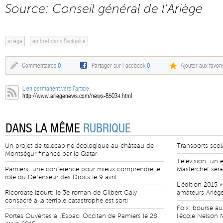
Source: Conseil général de l'Ariège
ariège
en bref dans l'actualité
Commentaires
0
Partager sur Facebook
0
Ajouter aux favori
Lien permanent vers l'article:
http://www.ariegenews.com/news-85034.html
DANS LA MÊME
RUBRIQUE
Un projet de télécabine écologique au château de
Transports scola
Montségur financé par le Qatar
Télévision: un 
Pamiers: une conférence pour mieux comprendre le
Masterchef sera
rôle du Défenseur des Droits le 9 avril
L'édition 2015 «
Ricordate Izourt: le 3e roman de Gilbert Galy
amateurs Ariége
consacré à la terrible catastrophe est sorti
Foix: bourse aux
Portes Ouvertes à l'Espaci Occitan de Pamiers le 28
l'école Nelson