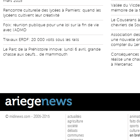
mars 2015
Vallée du Vicd
Rencontre culturelle des lycées à Pamiers: quand les
mémoire de la t
lycéens cultivent leur créativité
Le Couserans à
Foix: réunion publique pour une loi sur la fin de vie
chevriers de S
avec l'ADMD
Association des 
Travaux ERDF: 20 000 volts sous les rails
une nouvelle or
compter du 1er 
Le Parc de la Préhistoire innove: lundi 6 avril, grande
chasse aux oeufs... de mammouth
Conséquences d
réalise une cha
à Mercenac
© midinews.com - 2005-2015
actualités
animat
agriculture
faits d
société
sports
débats
culture
communes
en bre
patrimoine