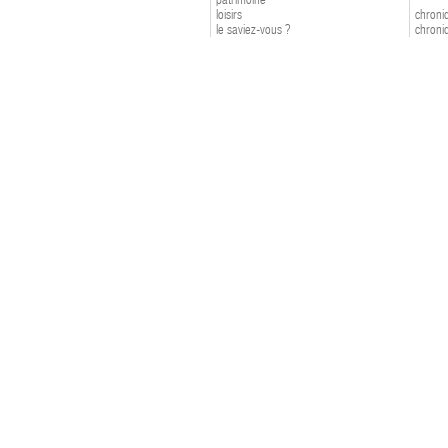
loisirs
chroniq
le saviez-vous ?
chroniq