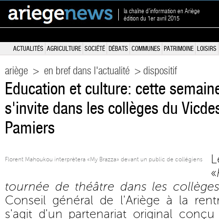
la chaîne d'information en Ariège
édition du 1er avril 2015
ACTUALITÉS
AGRICULTURE
SOCIÉTÉ
DÉBATS
COMMUNES
PATRIMOINE
LOISIRS
ariège
>
en bref dans l'actualité
> dispositif
Education et culture: cette semaine
s'invite dans les collèges du Vicde
Pamiers
Florent Mahoukou interprètera «My Brazza» devant un public de collégiens
«
tournée de théâtre dans les collège
Conseil général de l'Ariège à la rentr
s'agit d'un partenariat original conçu