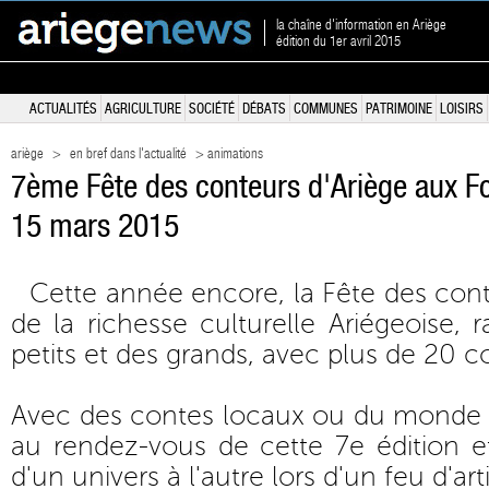
la chaîne d'information en Ariège
édition du 1er avril 2015
ACTUALITÉS
AGRICULTURE
SOCIÉTÉ
DÉBATS
COMMUNES
PATRIMOINE
LOISIRS
ariège
>
en bref dans l'actualité
> animations
7ème Fête des conteurs d'Ariège aux Fo
15 mars 2015
Cette année encore, la Fête des conte
de la richesse culturelle Ariégeoise, ra
petits et des grands, avec plus de 20 c
Avec des contes locaux ou du monde e
au rendez-vous de cette 7e édition e
d'un univers à l'autre lors d'un feu d'ar