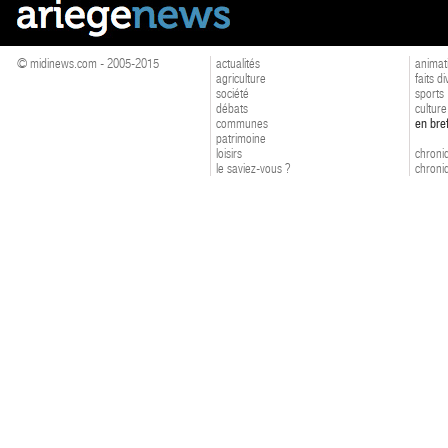
© midinews.com - 2005-2015
actualités
animat
agriculture
faits d
société
sports
débats
culture
communes
en bre
patrimoine
loisirs
chroniq
le saviez-vous ?
chroniq