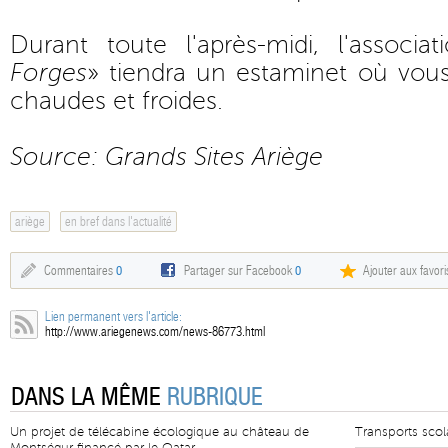
Durant toute l'après-midi, l'associat
Forges
» tiendra un estaminet où vous
chaudes et froides.
Source: Grands Sites Ariège
ariège
en bref dans l'actualité
Commentaires
0
Partager sur Facebook
0
Ajouter aux favori
Lien permanent vers l'article:
http://www.ariegenews.com/news-86773.html
DANS LA MÊME
RUBRIQUE
Un projet de télécabine écologique au château de
Transports scola