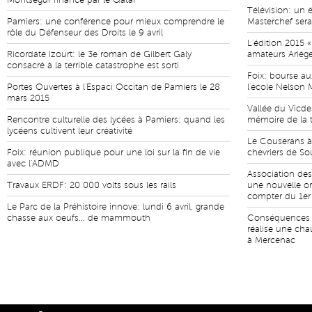
Montségur financé par le Qatar
Télévision: un 
Pamiers: une conférence pour mieux comprendre le
Masterchef sera
rôle du Défenseur des Droits le 9 avril
L'édition 2015 «
Ricordate Izourt: le 3e roman de Gilbert Galy
amateurs Ariége
consacré à la terrible catastrophe est sorti
Foix: bourse aux
Portes Ouvertes à l'Espaci Occitan de Pamiers le 28
l'école Nelson
mars 2015
Vallée du Vicd
Rencontre culturelle des lycées à Pamiers: quand les
mémoire de la t
lycéens cultivent leur créativité
Le Couserans à
Foix: réunion publique pour une loi sur la fin de vie
chevriers de S
avec l'ADMD
Association des 
Travaux ERDF: 20 000 volts sous les rails
une nouvelle or
compter du 1er 
Le Parc de la Préhistoire innove: lundi 6 avril, grande
chasse aux oeufs... de mammouth
Conséquences d
réalise une cha
à Mercenac