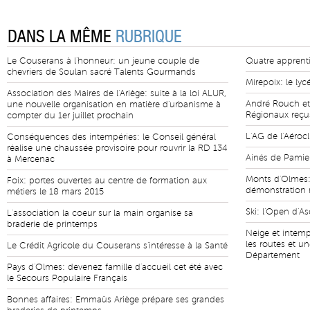
DANS LA MÊME
RUBRIQUE
Le Couserans à l'honneur: un jeune couple de
Quatre apprent
chevriers de Soulan sacré Talents Gourmands
Mirepoix: le ly
Association des Maires de l'Ariège: suite à la loi ALUR,
André Rouch et 
une nouvelle organisation en matière d'urbanisme à
Régionaux reçus
compter du 1er juillet prochain
L'AG de l'Aérocl
Conséquences des intempéries: le Conseil général
réalise une chaussée provisoire pour rouvrir la RD 134
Ainés de Pamie
à Mercenac
Monts d'Olmes:
Foix: portes ouvertes au centre de formation aux
démonstration 
métiers le 18 mars 2015
Ski: l'Open d'A
L'association la coeur sur la main organise sa
braderie de printemps
Neige et intemp
les routes et u
Le Crédit Agricole du Couserans s'intéresse à la Santé
Département
Pays d'Olmes: devenez famille d'accueil cet été avec
le Secours Populaire Français
Bonnes affaires: Emmaüs Ariège prépare ses grandes