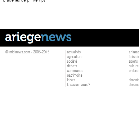
braderies de printemps
© midinews.com - 2005-2015
actualités
animat
agriculture
faits d
société
sports
débats
culture
communes
en bre
patrimoine
loisirs
chroniq
le saviez-vous ?
chroniq