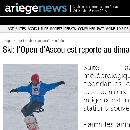
la chaîne d'information en Ariège
édition du 16 mars 2015
ACTUALITÉS
AGRICULTURE
SOCIÉTÉ
DÉBATS
COMMUNES
PATRIMOINE
LOISIRS
ariège
>
en bref dans l'actualité
> météo
Ski: l'Open d'Ascou est reporté au di
Suite au
météorolo
abondantes c
ces derniers
neigeux est in
stations souven
Parmi les ani