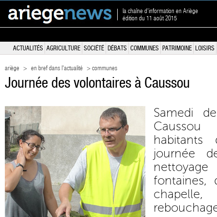
la chaîne d'information en Ariège
édition du 11 août 2015
ACTUALITÉS
AGRICULTURE
SOCIÉTÉ
DÉBATS
COMMUNES
PATRIMOINE
LOISIRS
ariège
>
en bref dans l'actualité
> communes
Journée des volontaires à Caussou
Samedi de
Caussou 
habitants
journée de
nettoyage 
fontaines, 
chapell
rebouchage