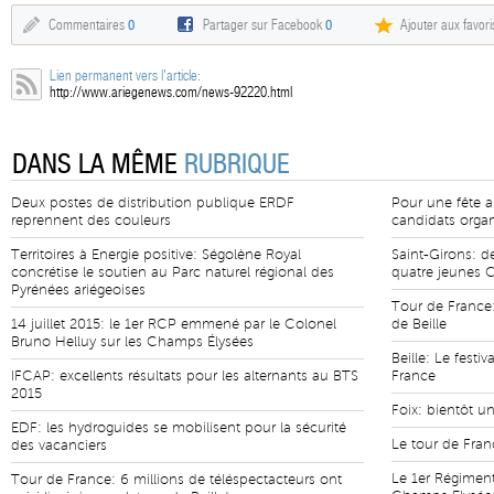
Commentaires
0
Partager sur Facebook
0
Ajouter aux favori
Lien permanent vers l'article:
http://www.ariegenews.com/news-92220.html
DANS LA MÊME
RUBRIQUE
Deux postes de distribution publique ERDF
Pour une fête a
reprennent des couleurs
candidats organ
Territoires à Energie positive: Ségolène Royal
Saint-Girons: d
concrétise le soutien au Parc naturel régional des
quatre jeunes 
Pyrénées ariégeoises
Tour de France:
14 juillet 2015: le 1er RCP emmené par le Colonel
de Beille
Bruno Helluy sur les Champs Élysées
Beille: Le festiv
IFCAP: excellents résultats pour les alternants au BTS
France
2015
Foix: bientôt u
EDF: les hydroguides se mobilisent pour la sécurité
Le tour de Fran
des vacanciers
Le 1er Régiment
Tour de France: 6 millions de téléspectacteurs ont