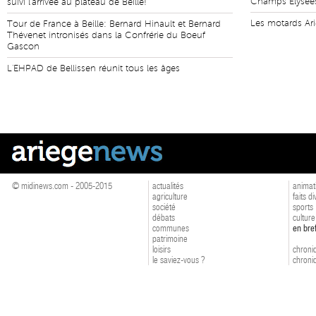
Champs Elysée
suivi l'arrivée au plateau de Beille!
Les motards Ari
Tour de France à Beille: Bernard Hinault et Bernard
Thévenet intronisés dans la Confrérie du Boeuf
Gascon
L'EHPAD de Bellissen réunit tous les âges
© midinews.com - 2005-2015
actualités
animat
agriculture
faits d
société
sports
débats
culture
communes
en bre
patrimoine
loisirs
chroniq
le saviez-vous ?
chroniq