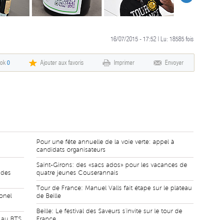
16/07/2015 - 17:52 | Lu:
18585
fois
ook
0
Ajouter aux favoris
Imprimer
Envoyer
Pour une fête annuelle de la voie verte: appel à
candidats organisateurs
Saint-Girons: des «sacs ados» pour les vacances de
 des
quatre jeunes Couserannais
Tour de France: Manuel Valls fait étape sur le plateau
onel
de Beille
Beille: Le festival des Saveurs s'invite sur le tour de
s au BTS
France