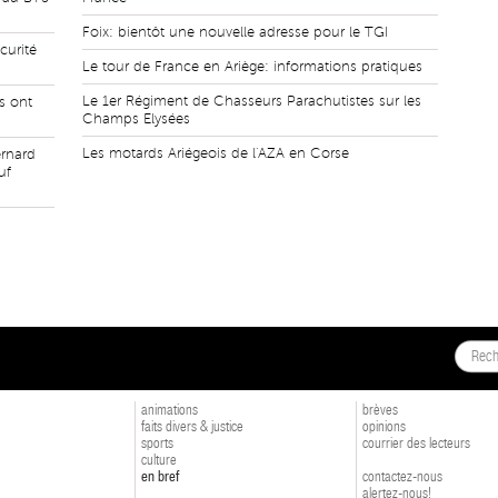
Foix: bientôt une nouvelle adresse pour le TGI
curité
Le tour de France en Ariège: informations pratiques
Le 1er Régiment de Chasseurs Parachutistes sur les
s ont
Champs Elysées
Les motards Ariégeois de l'AZA en Corse
ernard
uf
animations
brèves
faits divers & justice
opinions
sports
courrier des lecteurs
culture
en bref
contactez-nous
alertez-nous!