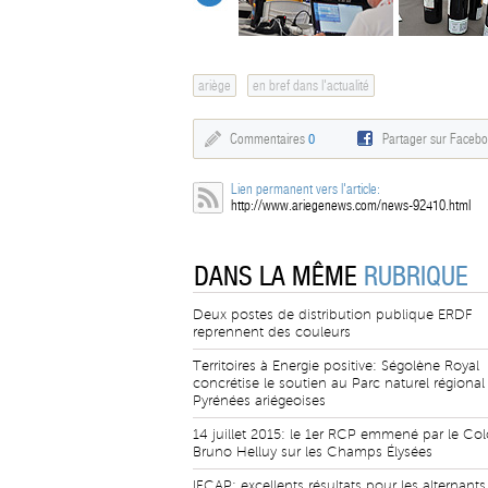
ariège
en bref dans l'actualité
Commentaires
0
Partager sur Faceb
Lien permanent vers l'article:
http://www.ariegenews.com/news-92410.html
DANS LA MÊME
RUBRIQUE
Deux postes de distribution publique ERDF
reprennent des couleurs
Territoires à Energie positive: Ségolène Royal
concrétise le soutien au Parc naturel régional
Pyrénées ariégeoises
14 juillet 2015: le 1er RCP emmené par le Col
Bruno Helluy sur les Champs Élysées
IFCAP: excellents résultats pour les alternant