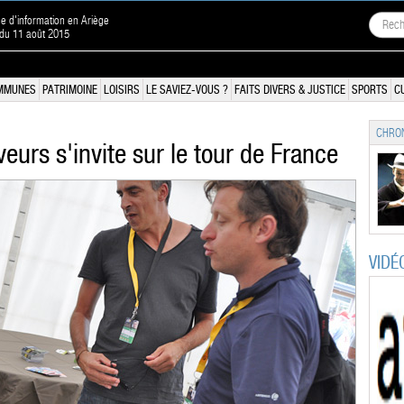
ne d'information en Ariège
 du 11 août 2015
MMUNES
PATRIMOINE
LOISIRS
LE SAVIEZ-VOUS ?
FAITS DIVERS & JUSTICE
SPORTS
C
CHRON
veurs s'invite sur le tour de France
VIDÉ