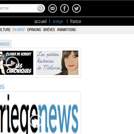
accueil
|
ariège
|
france
ULTURE
EN BREF
OPINIONS
BRÈVES
ANIMATIONS
IQUES
OS