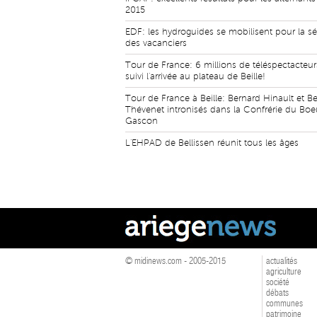
2015
EDF: les hydroguides se mobilisent pour la sé
des vacanciers
Tour de France: 6 millions de téléspectacteur
suivi l'arrivée au plateau de Beille!
Tour de France à Beille: Bernard Hinault et B
Thévenet intronisés dans la Confrérie du Boe
Gascon
L'EHPAD de Bellissen réunit tous les âges
© midinews.com - 2005-2015
actualités
agriculture
société
débats
communes
patrimoine