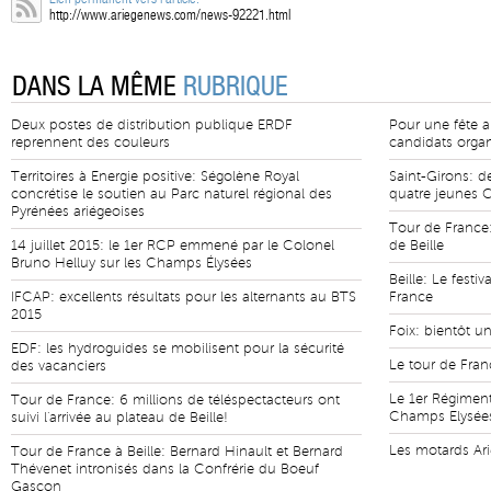
http://www.ariegenews.com/news-92221.html
DANS LA MÊME
RUBRIQUE
Deux postes de distribution publique ERDF
Pour une fête a
reprennent des couleurs
candidats organ
Territoires à Energie positive: Ségolène Royal
Saint-Girons: d
concrétise le soutien au Parc naturel régional des
quatre jeunes 
Pyrénées ariégeoises
Tour de France:
14 juillet 2015: le 1er RCP emmené par le Colonel
de Beille
Bruno Helluy sur les Champs Élysées
Beille: Le festiv
IFCAP: excellents résultats pour les alternants au BTS
France
2015
Foix: bientôt u
EDF: les hydroguides se mobilisent pour la sécurité
Le tour de Fran
des vacanciers
Le 1er Régiment
Tour de France: 6 millions de téléspectacteurs ont
Champs Elysée
suivi l'arrivée au plateau de Beille!
Les motards Ari
Tour de France à Beille: Bernard Hinault et Bernard
Thévenet intronisés dans la Confrérie du Boeuf
Gascon