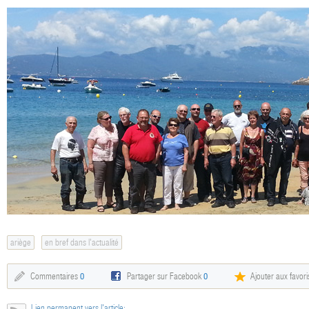
ariège
en bref dans l'actualité
Commentaires
0
Partager sur Facebook
0
Ajouter aux favori
Lien permanent vers l'article: