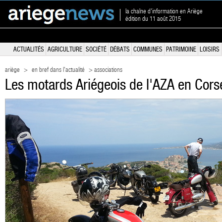
la chaîne d'information en Ariège
édition du 11 août 2015
ACTUALITÉS
AGRICULTURE
SOCIÉTÉ
DÉBATS
COMMUNES
PATRIMOINE
LOISIRS
ariège
>
en bref dans l'actualité
> associations
Les motards Ariégeois de l'AZA en Cors