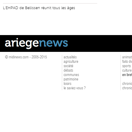
L'EHPAD de Bellissen réunit tous les âges
© midinews.com - 2005-2015
actualités
animat
agriculture
faits d
société
sports
débats
culture
communes
en bre
patrimoine
loisirs
chroniq
le saviez-vous ?
chroniq