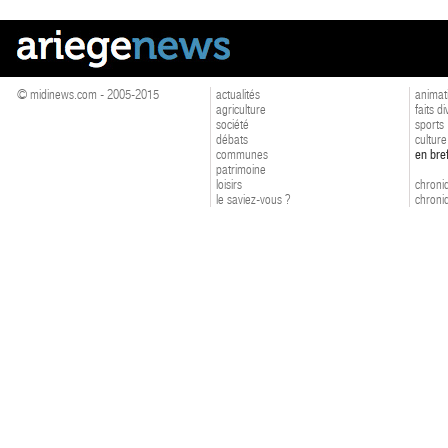
© midinews.com - 2005-2015
actualités
animat
agriculture
faits d
société
sports
débats
culture
communes
en bre
patrimoine
loisirs
chroniq
le saviez-vous ?
chroniq