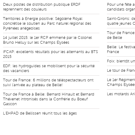
Deux postes de distribution publique ERDF
Pour une fête a
reprennent des couleurs
candidats organ
Territoires à Energie positive: Ségolène Royal
Saint-Girons: d
concrétise le soutien au Parc naturel régional des
quatre jeunes 
Pyrénées ariégeoises
Tour de France:
14 juillet 2015: le 1er RCP emmené par le Colonel
de Beille
Bruno Helluy sur les Champs Élysées
Beille: Le festiv
IFCAP: excellents résultats pour les alternants au BTS
France
2015
Foix: bientôt u
EDF: les hydroguides se mobilisent pour la sécurité
Le tour de Fran
des vacanciers
Le 1er Régiment
Tour de France: 6 millions de téléspectacteurs ont
Champs Elysée
suivi l'arrivée au plateau de Beille!
Les motards Ari
Tour de France à Beille: Bernard Hinault et Bernard
Thévenet intronisés dans la Confrérie du Boeuf
Gascon
L'EHPAD de Bellissen réunit tous les âges