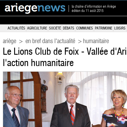
la chaîne d'information en Ariège
édition du 11 août 2015
ACTUALITÉS
AGRICULTURE
SOCIÉTÉ
DÉBATS
COMMUNES
PATRIMOINE
LOISIRS
ariège
>
en bref dans l'actualité
> humanitaire
Le Lions Club de Foix - Vallée d'Ar
l'action humanitaire