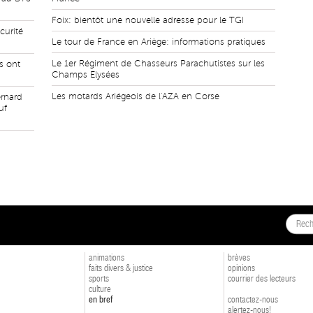
Foix: bientôt une nouvelle adresse pour le TGI
curité
Le tour de France en Ariège: informations pratiques
Le 1er Régiment de Chasseurs Parachutistes sur les
s ont
Champs Elysées
Les motards Ariégeois de l'AZA en Corse
ernard
uf
animations
brèves
faits divers & justice
opinions
sports
courrier des lecteurs
culture
en bref
contactez-nous
alertez-nous!