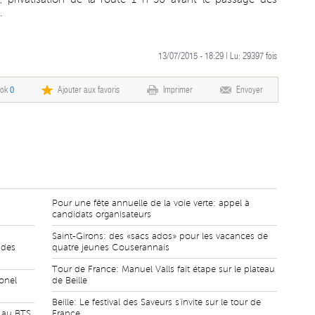
.
13/07/2015 - 18:29 | Lu:
29397
fois
ook
0
Ajouter aux favoris
Imprimer
Envoyer
Pour une fête annuelle de la voie verte: appel à
candidats organisateurs
Saint-Girons: des «sacs ados» pour les vacances de
 des
quatre jeunes Couserannais
Tour de France: Manuel Valls fait étape sur le plateau
onel
de Beille
Beille: Le festival des Saveurs s'invite sur le tour de
s au BTS
France