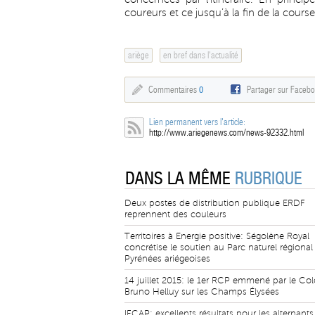
coureurs et ce jusqu’à la fin de la course
ariège
en bref dans l'actualité
Commentaires
0
Partager sur Faceb
Lien permanent vers l'article:
http://www.ariegenews.com/news-92332.html
DANS LA MÊME
RUBRIQUE
Deux postes de distribution publique ERDF
reprennent des couleurs
Territoires à Energie positive: Ségolène Royal
concrétise le soutien au Parc naturel régional
Pyrénées ariégeoises
14 juillet 2015: le 1er RCP emmené par le Col
Bruno Helluy sur les Champs Élysées
IFCAP: excellents résultats pour les alternant