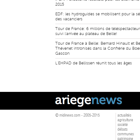
2015
EDF: les hydroguides se mobilisent pour la sé
des vacanciers
Tour de France: 6 millions de téléspectacteur
suivi l'arrivée au plateau de Beille!
Tour de France à Beille: Bernard Hinault et B
Thévenet intronisés dans la Confrérie du Boe
Gascon
L'EHPAD de Bellissen réunit tous les âges
© midinews.com - 2005-2015
actualités
agriculture
société
débats
communes
patrimoine