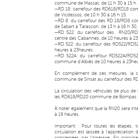
commune de Massat, de 11 h 30 à 15 h 
—RD 18: carrefour des RD618/RD18 c
de Vicdessos, de 10 h 30 à 16 h 15,
—RD 8: du carrefour des RD 18/RD8 co
de Sabart à Tarascon, de 13 h à 16 h 30,
—RD 522: du carrefour des RN20/RD
centre des Cabannes, de 10 heures à 23
—RD 522: du carrefour des RD522/RD5
heures à 23heures.
—RD 522A: du carrefour RD522A/RD52
commune d’Albiès de 10 heures à 23heu
En complément de ces mesures, la ci
commune de Sinsat au carrefour des RD
La circulation des véhicules de plus de
les RD618/RD20 commune de Bompas et
À noter également que la RN20 sera inte
à 19 heures.
Important : Pour toutes les étapes, to
circulation est laissée à l’appréciation
concernées par l’itinéraire. En princi