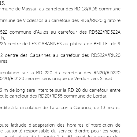
15,
ommune de Massat au carrefour des RD 18/RD8 commune
mmune de Vicdessos au carrefour des RD8/RN20 giratoire
522 commune d’Aulos au carrefour des RD522/RD522A
 h,
22A centre de LES CABANNES au plateau de BEILLE de 9
2 centre des Cabannes au carrefour des RD522A/RN20
res,
rculation sur la RD 220 du carrefour des RN20/RD220
220/RD120 sera en sens unique de Verdun vers Sinsat.
 6 m de long sera interdite sur la RD 20 du carrefour entre
 le carrefour des RD20/RD55 commune de Lordat.
rdite à la circulation de Tarascon à Garanou, de 13 heures
ute latitude d’adaptation des horaires d’interdiction de
 de l’autorité responsable du service d’ordre pour les voies
pe, privatisation de la route 1 h 30 avant le passage des