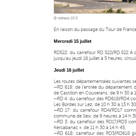
© midinews 2015
En raison du passage du Tour de France, l
Mercredi 15 juillet
RD522: du carrefour RD 522/RD 522 A d
jusqu’au jeudi 16 juillet à 5 heures, circul
Jeudi 16 juillet
Les routes départementales suivantes ser
—RD 618: de l’entrée du département 
de Castillon en Couserans, de 9 h 30 à 1
—RD 4: du carrefour des RD618/RD4 c
Les Bordes sur Lez, de 10 h 30 à 13 h 30
—RD 17: du carrefour RD4/RD17 comm
commune de Seix, de 9 heures à 14 h 3
—RD 3: du carrefour des RD17/RD3 com
Kercabanac », de 11 h 30 à 14 h 45,
—RD 618: carrefour des RD3/RD618 gi