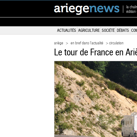
la chaî
édition
ACTUALITÉS
AGRICULTURE
SOCIÉTÉ
DÉBATS
CO
ariège
>
en bref dans l'actualité
> circulation
Le tour de France en Ari