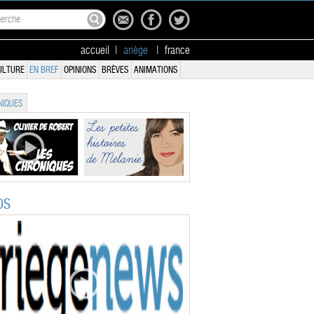
accueil
|
ariège
|
france
ULTURE
EN BREF
OPINIONS
BRÈVES
ANIMATIONS
IQUES
OS