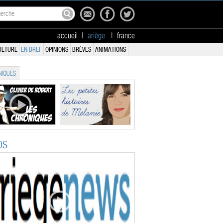
accueil
|
ariège
|
france
ULTURE
EN BREF
OPINIONS
BRÈVES
ANIMATIONS
IQUES
OS