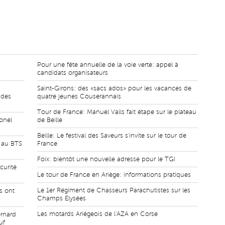
Pour une fête annuelle de la voie verte: appel à
candidats organisateurs
Saint-Girons: des «sacs ados» pour les vacances de
 des
quatre jeunes Couserannais
Tour de France: Manuel Valls fait étape sur le plateau
onel
de Beille
Beille: Le festival des Saveurs s'invite sur le tour de
s au BTS
France
Foix: bientôt une nouvelle adresse pour le TGI
curité
Le tour de France en Ariège: informations pratiques
Le 1er Régiment de Chasseurs Parachutistes sur les
s ont
Champs Elysées
Les motards Ariégeois de l'AZA en Corse
ernard
uf