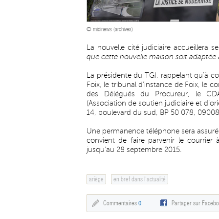
© midinews (archives)
La nouvelle cité judiciaire accueillera
que cette nouvelle maison soit adaptée 
La présidente du TGI, rappelant qu’à c
Foix, le tribunal d’instance de Foix, le
des Délégués du Procureur, le CDA
(Association de soutien judiciaire et d’o
14, boulevard du sud, BP 50 078, 09008
Une permanence téléphone sera assurée à
convient de faire parvenir le courrier
jusqu’au 28 septembre 2015.
ariège
en bref dans l'actualité
Commentaires
0
Partager sur Faceb