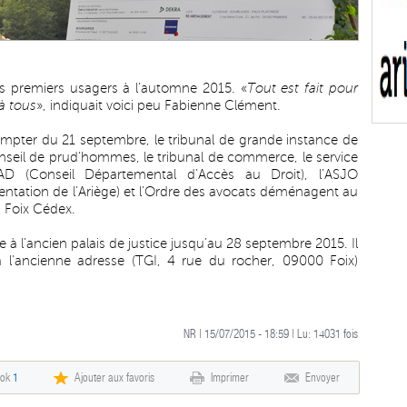
 ses premiers usagers à l’automne 2015. «
Tout est fait pour
à tous
», indiquait voici peu Fabienne Clément.
ompter du 21 septembre, le tribunal de grande instance de
 conseil de prud’hommes, le tribunal de commerce, le service
D (Conseil Départemental d’Accès au Droit), l’ASJO
rientation de l’Ariège) et l’Ordre des avocats déménagent au
 Foix Cédex.
 l’ancien palais de justice jusqu’au 28 septembre 2015. Il
 à l’ancienne adresse (TGI, 4 rue du rocher, 09000 Foix)
NR | 15/07/2015 - 18:59 | Lu:
14031
fois
ook
1
Ajouter aux favoris
Imprimer
Envoyer