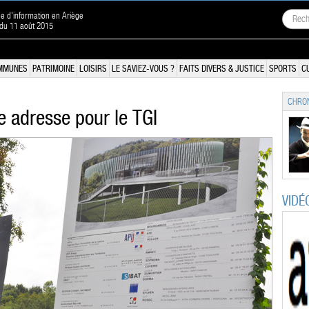
ne d'information en Ariège
 du 11 août 2015
MMUNES
PATRIMOINE
LOISIRS
LE SAVIEZ-VOUS ?
FAITS DIVERS & JUSTICE
SPORTS
C
CHRON
le adresse pour le TGI
VIDÉ