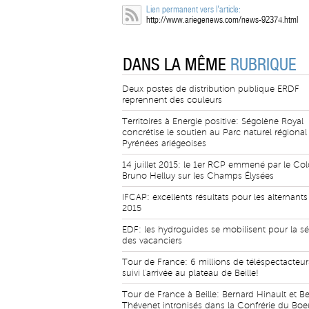
Lien permanent vers l'article:
http://www.ariegenews.com/news-92374.html
DANS LA MÊME
RUBRIQUE
Deux postes de distribution publique ERDF
reprennent des couleurs
Territoires à Energie positive: Ségolène Royal
concrétise le soutien au Parc naturel régional
Pyrénées ariégeoises
14 juillet 2015: le 1er RCP emmené par le Col
Bruno Helluy sur les Champs Élysées
IFCAP: excellents résultats pour les alternant
2015
EDF: les hydroguides se mobilisent pour la sé
des vacanciers
Tour de France: 6 millions de téléspectacteur
suivi l'arrivée au plateau de Beille!
Tour de France à Beille: Bernard Hinault et B
Thévenet intronisés dans la Confrérie du Boe