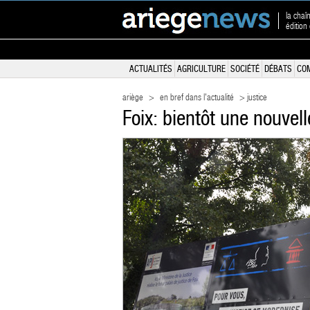
la chaî
édition
ACTUALITÉS
AGRICULTURE
SOCIÉTÉ
DÉBATS
CO
ariège
>
en bref dans l'actualité
> justice
Foix: bientôt une nouvel