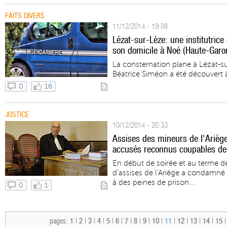
FAITS DIVERS
11/12/2014 - 19:08
Lézat-sur-Lèze: une institutrice
son domicile à Noé (Haute-Garo
La consternation plane à Lézat-su
Béatrice Siméon a été découvert 
0
16
JUSTICE
10/12/2014 - 20:33
Assises des mineurs de l'Ariège
accusés reconnus coupables de 
En début de soirée et au terme de
d’assises de l’Ariège a condamn
à des peines de prison...
0
1
pages:
1
|
2
|
3
|
4
|
5
|
6
|
7
|
8
|
9
|
10
|
11
|
12
|
13
|
14
|
15