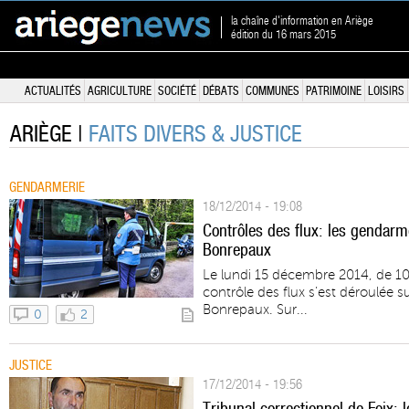
la chaîne d'information en Ariège
édition du 16 mars 2015
ACTUALITÉS
AGRICULTURE
SOCIÉTÉ
DÉBATS
COMMUNES
PATRIMOINE
LOISIRS
ARIÈGE |
FAITS DIVERS & JUSTICE
GENDARMERIE
18/12/2014 - 19:08
Contrôles des flux: les gendarm
Bonrepaux
Le lundi 15 décembre 2014, de 10
contrôle des flux s’est déroulée 
Bonrepaux. Sur...
0
2
JUSTICE
17/12/2014 - 19:56
Tribunal correctionnel de Foix: 