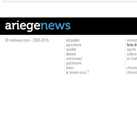
© midinews.com - 2005-2015
actualités
animat
agriculture
faits d
société
sports
débats
culture
communes
en bre
patrimoine
loisirs
chroniq
le saviez-vous ?
chroniq