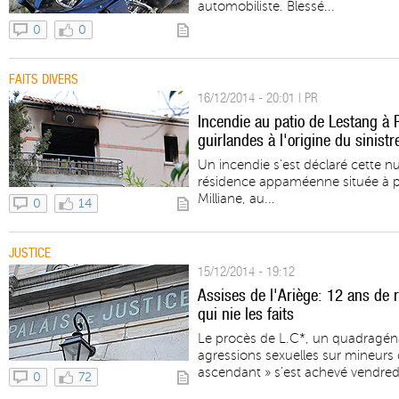
automobiliste. Blessé...
0
0
FAITS DIVERS
16/12/2014 - 20:01 | PR
Incendie au patio de Lestang à
guirlandes à l'origine du sinistr
Un incendie s’est déclaré cette n
résidence appaméenne située à p
Milliane, au...
0
14
JUSTICE
15/12/2014 - 19:12
Assises de l'Ariège: 12 ans de r
qui nie les faits
Le procès de L.C*, un quadragénai
agressions sexuelles sur mineurs
ascendant » s’est achevé vendredi 
0
72