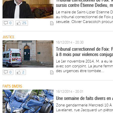
sursis contre Étienne Dedieu, ma
Le maire de Saint-Lizier Etienne 
au tribunal correctionnel de Foix
sexuelle. Olivier Caracotch procure
0
25
JUSTICE
16/12/2014 - 20:30
Tribunal correctionnel de Foix:
à 8 mois pour violences conjuga
Le 1er novembre 2014, M. a eu le
avec son conjoint. La jeune fem
des urgences être tombée...
0
2
FAITS DIVERS
16/12/2014 - 20:01
Une semaine de faits divers en 
Zone gendarmerie Mercredi 10 À 
Lavelanet, rue Jacquard un piéto