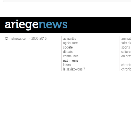
© midinews.com - 2005-2015
actualités
animat
agriculture
faits d
société
sports
débats
culture
communes
en bre
patrimoine
loisirs
chroniq
le saviez-vous ?
chroniq