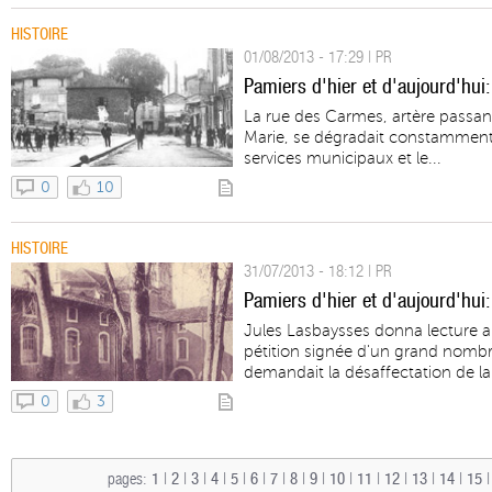
HISTOIRE
01/08/2013 - 17:29 | PR
Pamiers d'hier et d'aujourd'hui
La rue des Carmes, artère passant
Marie, se dégradait constamment m
services municipaux et le...
0
10
HISTOIRE
31/07/2013 - 18:12 | PR
Pamiers d'hier et d'aujourd'hui:
Jules Lasbaysses donna lecture au 
pétition signée d'un grand nombr
demandait la désaffectation de la 
0
3
pages:
1
|
2
|
3
|
4
|
5
|
6
|
7
|
8
|
9
|
10
|
11
|
12
|
13
|
14
|
15