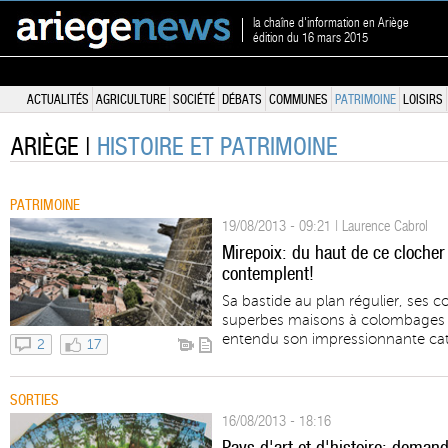
la chaîne d'information en Ariège
édition du 16 mars 2015
ACTUALITÉS
AGRICULTURE
SOCIÉTÉ
DÉBATS
COMMUNES
PATRIMOINE
LOISIRS
ARIÈGE |
HISTOIRE ET PATRIMOINE
PATRIMOINE
19/08/2013 - 09:21 | Laurence Cabrol
Mirepoix: du haut de ce clocher
contemplent!
Sa bastide au plan régulier, ses c
superbes maisons à colombages su
entendu son impressionnante cath
2
17
SORTIES
16/08/2013 - 18:16
Pays d'art et d'histoire: dema