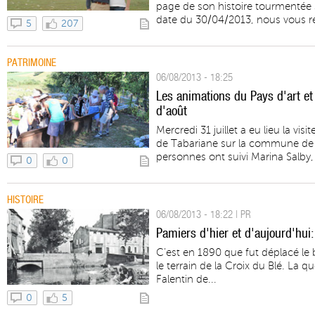
page de son histoire tourmentée s'
date du 30/04/2013, nous vous rela
5
207
PATRIMOINE
06/08/2013 - 18:25
Les animations du Pays d'art et
d'août
Mercredi 31 juillet a eu lieu la vi
de Tabariane sur la commune de T
personnes ont suivi Marina Salby, 
0
0
HISTOIRE
06/08/2013 - 18:22 | PR
Pamiers d'hier et d'aujourd'hui
C’est en 1890 que fut déplacé le 
le terrain de la Croix du Blé. La q
Falentin de...
0
5