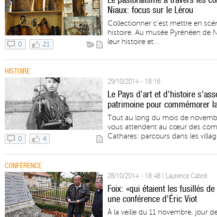
Niaux: focus sur le Lérou
Collectionner c’est mettre en sc
histoire. Au musée Pyrénéen de Ni
leur histoire et...
0
21
HISTOIRE
29/10/2014 - 18:16
Le Pays d'art et d'histoire s'as
patrimoine pour commémorer la
Tout au long du mois de novemb
vous attendent au cœur des co
Cathares: parcours dans les village
0
4
CONFÉRENCE
28/10/2014 - 18:48 | Laurence Cabrol
Foix: «qui étaient les fusillés d
une conférence d'Éric Viot
À la veille du 11 novembre, jour