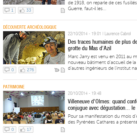
de 1918, on reparle de ces fusill
Guerre, faut-il les...
1
33
DÉCOUVERTE ARCHÉOLOGIQUE
22/10/2014 - 19:01 | Laurence Cabrol
Des traces humaines de plus de
grotte du Mas d'Azil
Marc Jarry est venu en 2011 au 
nouveau bâtiment d’accueil de la 
d’autres ingénieurs de l’institut na
0
276
PATRIMOINE
20/10/2014 - 19:48
Villeneuve d'Olmes: quand confé
conjugue avec dégustation... le
Pour sa manifestation du mois d’oc
des Pyrénées Cathares a présenté
0
17