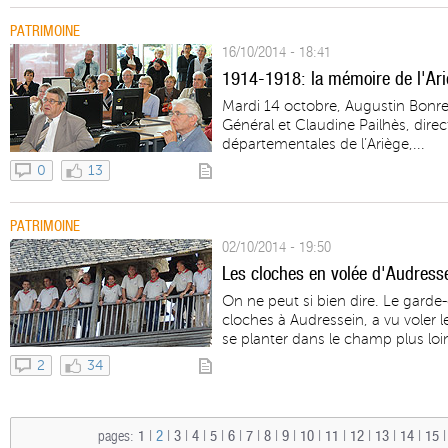
PATRIMOINE
16/10/2014 - 18:41
1914-1918: la mémoire de l'Ar
Mardi 14 octobre, Augustin Bonre
Général et Claudine Pailhès, direc
départementales de l’Ariège,...
0
13
PATRIMOINE
02/10/2014 - 19:50
Les cloches en volée d'Audress
On ne peut si bien dire. Le gard
cloches à Audressein, a vu voler le
se planter dans le champ plus loin
2
34
pages:
1
|
2
|
3
|
4
|
5
|
6
|
7
|
8
|
9
|
10
|
11
|
12
|
13
|
14
|
15