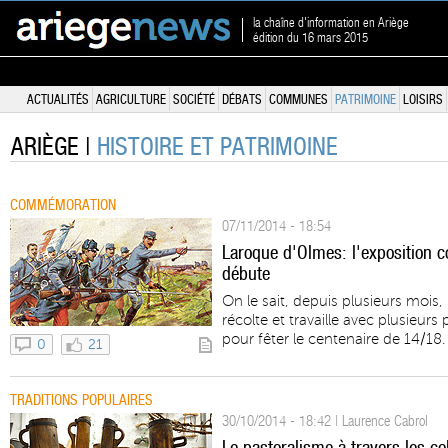
la chaîne d'information en Ariège
édition du 16 mars 2015
ACTUALITÉS
AGRICULTURE
SOCIÉTÉ
DÉBATS
COMMUNES
PATRIMOINE
LOISIRS
ARIÈGE |
HISTOIRE ET PATRIMOINE
COMMÉMORATION
07/11/2014 - 18:54
Laroque d'Olmes: l'exposition c
débute
On le sait, depuis plusieurs mois
récolte et travaille avec plusieur
pour fêter le centenaire de 14/18.
0
21
TRADITIONS POPULAIRES
30/10/2014 - 18:42 | Laurence Cabrol
Le pastoralisme à travers les c