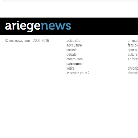
© midinews.com - 2005-2015
actualités
animat
agriculture
faits d
société
sports
débats
culture
communes
en bre
patrimoine
loisirs
chroniq
le saviez-vous ?
chroniq