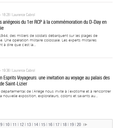
- 18:28 | Laurence Cabrol
s ariégeois du 1er RCP à la commémoration du D-Day en
ie
1944, des milliers de soldats débarquent sur les plages de
 Une opération militaire colossale. Les experts militaires
t à dire que c'est la...
- 19:36 | Laurence Cabrol
n Esprits Voyageurs: une invitation au voyage au palais des
de Saint-Lizier
départemental de l’Ariège nous invite à l’exotisme et à rencontrer
sa nouvelle exposition, explorateurs, colons et savants au...
|
9
|
10
|
11
|
12
|
13
|
14
|
15
|
16
|
17
|
18
|
19
|
20