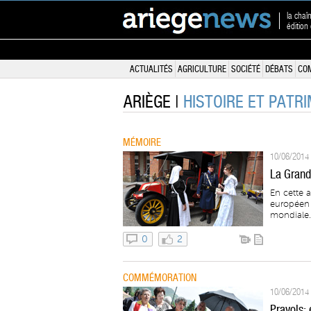
la chaî
édition
ACTUALITÉS
AGRICULTURE
SOCIÉTÉ
DÉBATS
CO
ARIÈGE |
HISTOIRE ET PATR
MÉMOIRE
10/06/2014 
La Grand
En cette 
européen 
mondiale.
0
2
COMMÉMORATION
10/06/2014 
Prayols: