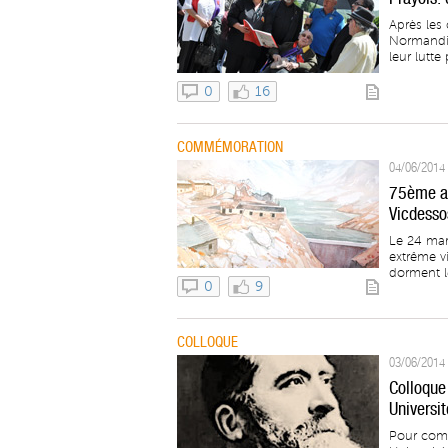
Après le
Normandie
leur lutte 
0
16
COMMÉMORATION
04/06/2014 
75ème ann
Vicdesso
Le 24 mar
extrême v
dorment le
0
9
COLLOQUE
03/06/2014 
Colloque
Universit
Pour comm