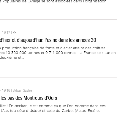
s Populaires de l’Ariège se sont associées dans l’organisation...
- 19:17 | PR
'hier et d'aujourd'hui: l'usine dans les années 30
 production française de fonte et d’acier atteint des chiffres
vec 10 300 000 tonnes et 9 711 000 tonnes. La France se situe en
deuxième et...
 19:16 | Sylvain Sastre
r les pas des Montreurs d'Ours
illés! En occitan, c’est comme ça que l’on nomme dans ces
 l'Alet (du côté d’Ustou) et celle du Garbet (Aulus, Ercé et...