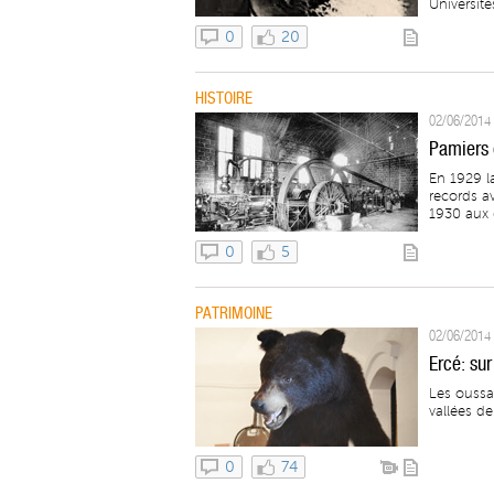
Université
0
20
HISTOIRE
02/06/2014 
Pamiers d
En 1929 la
records a
1930 aux 
0
5
PATRIMOINE
02/06/2014 -
Ercé: su
Les oussa
vallées de
0
74