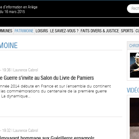
ne d'information en Ariège
 du 16 mars 2015
MMUNES
PATRIMOINE
LOISIRS
LE SAVIEZ-VOUS ?
FAITS DIVERS & JUSTICE
SPORTS
C
IMOINE
CHRON
- 19:36 | Laurence Cabrol
e Guerre s'invite au Salon du Livre de Pamiers
année 2014 débute en France et sur l'ensemble du continent
VIDÉ
les commémorations du centenaire de la première guerre
 La dynamique...
- 19:32 | Laurence Cabrol
 émouvant hommage aux Guérilleros espagnols