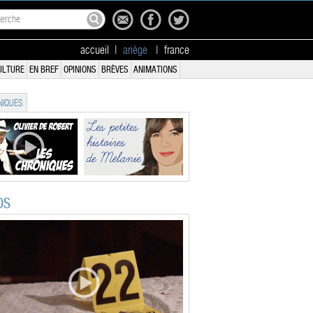
accueil
|
ariège
|
france
ULTURE
EN BREF
OPINIONS
BRÈVES
ANIMATIONS
IQUES
OS