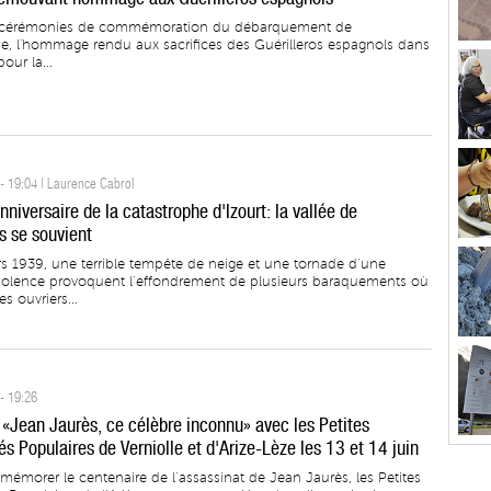
s cérémonies de commémoration du débarquement de
, l'hommage rendu aux sacrifices des Guérilleros espagnols dans
pour la...
- 19:04 | Laurence Cabrol
iversaire de la catastrophe d'Izourt: la vallée de
s se souvient
s 1939, une terrible tempête de neige et une tornade d’une
iolence provoquent l’effondrement de plusieurs baraquements où
s ouvriers...
- 19:26
 «Jean Jaurès, ce célèbre inconnu» avec les Petites
és Populaires de Verniolle et d'Arize-Lèze les 13 et 14 juin
émorer le centenaire de l’assassinat de Jean Jaurès, les Petites