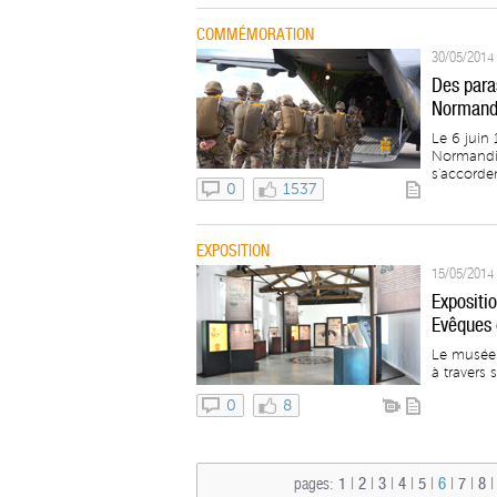
COMMÉMORATION
30/05/2014 
Des para
Normand
Le 6 juin 
Normandie.
s'accorden
0
1537
EXPOSITION
15/05/2014 
Expositio
Evêques 
Le musée 
à travers 
0
8
pages:
1
|
2
|
3
|
4
|
5
|
6
|
7
|
8