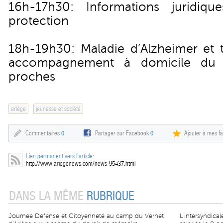
16h-17h30: Informations juridiq
protection
18h-19h30: Maladie d’Alzheimer et t
accompagnement à domicile du 
proches
ariège
jeunesse et société
Commentaires
0
Partager sur Facebook
0
Ajouter à mes fa
Lien permanent vers l'article:
http://www.ariegenews.com/news-95437.html
DANS LA MÊME
RUBRIQUE
Journée Défense et Citoyenneté au camp du Vernet
L'intersyndica