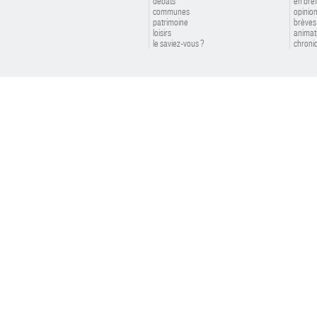
débats
en bref
communes
opinio
patrimoine
brèves
loisirs
animat
le saviez-vous ?
chroniq