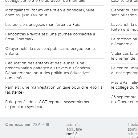
d'Ariège sur le thème du devoir de mémoire
salariés le 8 
Montgailhard: forum «maintien à domicile», vivre
Cancer du sei
chez soi jusqu'au bout
sensibilisatio
Les policiers ariégeois manifestent à Foix
Lavelanet: la 
fortement mobi
Rencontres Prayolaises: une journée consacrée à
Rosa Goldmark
Le torchon brû
d'Académie
Citoyenneté: la devise républicaine perçue par les
enfants
Violences fait
le chemin de l
L'éducation des enfants et des jeunes: une
préoccupation partagée au travers du Schéma
Le centre univ
Départemental pour des politiques éducatives
à l'enseigneme
concertées
Mas d'Azil: él
Pamiers: une manifestation unitaire pour dire «Non à
le collège du f
l'austérité»
26 septembre 
Foix: procès de la CGT reporté, rassemblement
du Coeur en Ar
régional du syndicat
© midinews.com - 2005-2015
actualités
faits di
agriculture
sports
société
culture