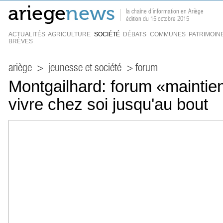
la chaîne d'information en Ariège
édition du 15 octobre 2015
ACTUALITÉS
AGRICULTURE
SOCIÉTÉ
DÉBATS
COMMUNES
PATRIMOIN
BRÈVES
ariège
>
jeunesse et société
> forum
Montgailhard: forum «maintien
vivre chez soi jusqu'au bout