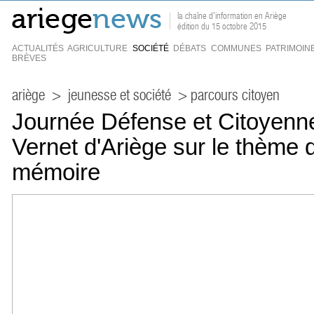
la chaîne d'information en Ariège
édition du 15 octobre 2015
ACTUALITÉS
AGRICULTURE
SOCIÉTÉ
DÉBATS
COMMUNES
PATRIMOIN
BRÈVES
ariège
>
jeunesse et société
> parcours citoyen
Journée Défense et Citoyenn
Vernet d'Ariège sur le thème 
mémoire