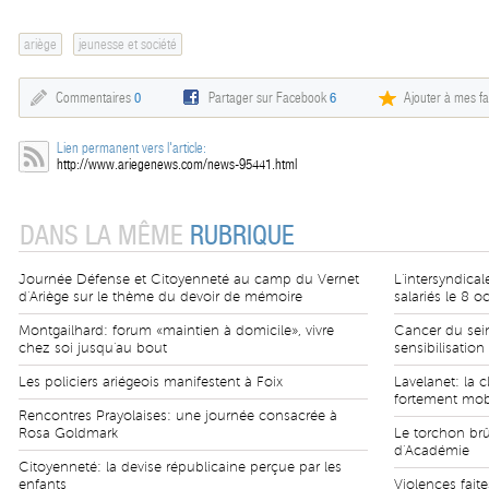
ariège
jeunesse et société
Commentaires
0
Partager sur Facebook
6
Ajouter à mes fa
Lien permanent vers l'article:
http://www.ariegenews.com/news-95441.html
DANS LA MÊME
RUBRIQUE
Journée Défense et Citoyenneté au camp du Vernet
L'intersyndica
d'Ariège sur le thème du devoir de mémoire
salariés le 8 
Montgailhard: forum «maintien à domicile», vivre
Cancer du sei
chez soi jusqu'au bout
sensibilisatio
Les policiers ariégeois manifestent à Foix
Lavelanet: la 
fortement mobi
Rencontres Prayolaises: une journée consacrée à
Rosa Goldmark
Le torchon brû
d'Académie
Citoyenneté: la devise républicaine perçue par les
enfants
Violences fait