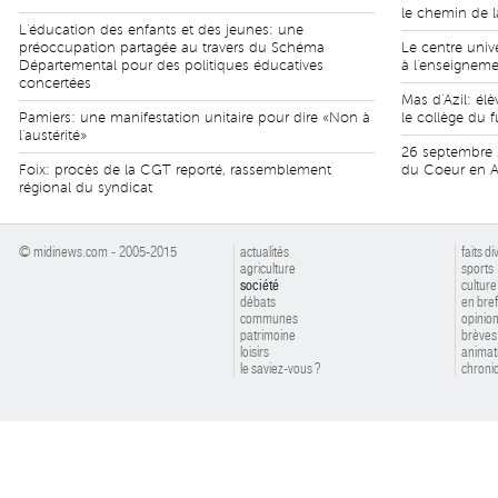
le chemin de l
L'éducation des enfants et des jeunes: une
préoccupation partagée au travers du Schéma
Le centre univ
Départemental pour des politiques éducatives
à l'enseigneme
concertées
Mas d'Azil: él
Pamiers: une manifestation unitaire pour dire «Non à
le collège du f
l'austérité»
26 septembre 
Foix: procès de la CGT reporté, rassemblement
du Coeur en Ar
régional du syndicat
© midinews.com - 2005-2015
actualités
faits di
agriculture
sports
société
culture
débats
en bref
communes
opinio
patrimoine
brèves
loisirs
animat
le saviez-vous ?
chroniq