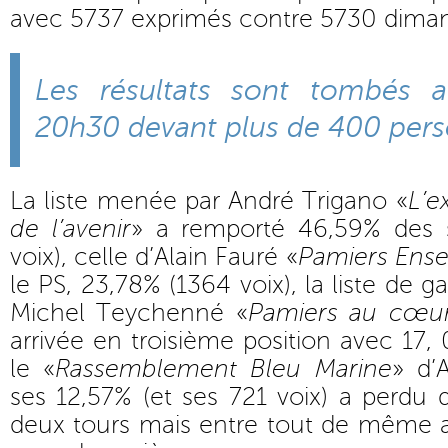
avec 5737 exprimés contre 5730 diman
Les résultats sont tombés a
20h30 devant plus de 400 per
La liste menée par André Trigano «
L’e
de l’avenir
» a remporté 46,59% des s
voix), celle d’Alain Fauré «
Pamiers Ens
le PS, 23,78% (1364 voix), la liste d
Michel Teychenné «
Pamiers au cœur
arrivée en troisième position avec 17,
le «
Rassemblement Bleu Marine
» d’
ses 12,57% (et ses 721 voix) a perdu d
deux tours mais entre tout de même a