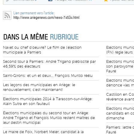
Lien permanent vers l'article:
http://www.ariegenews.com/news-74534.html
DANS LA MÊME
RUBRIQUE
Navet ou chef d'oeuvre? Le film de l'élection
Elections munic
municipale à Pamiers
(FN) règle leurs
Second tour à Pamiers: André Trigano plébiscité par
Elections munic
46,59% des électeurs
son paroxysme 
Fauré
Saint-Girons: et un et deux... François Murillo réélu
Elections munic
Les leçons des municipales en Ariège: le
dénonce «les ma
renouvellement, c'est maintenant!
Castillon en Co
Elections municipales 2014 à Tarascon-sur-Ariège:
révérence avant
Alain Sutra en son fauteuil
Elections munici
Élections municipales du second tour en Ariège:
candidats en c
André Trigano et François Murillo restent maîtres de
dimanche
leur destin municipal
Pamiers: lettre
Le maire de Foix, Norbert Meler, candidat à la
Fauré