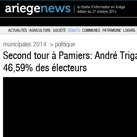
la chaîne d'information en Ariège
édition du 27 octobre 2014
ACTUALITÉS
AGRICULTURE
SOCIÉTÉ
DÉBATS
COMMUNES
PATRIMOINE
LOISIRS
municipales 2014
> politique
Second tour à Pamiers: André Triga
46,59% des électeurs