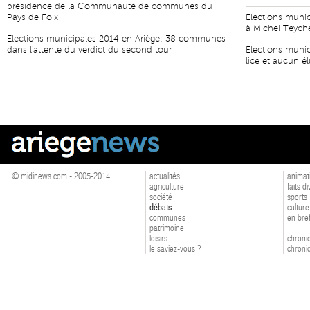
présidence de la Communauté de communes du
Pays de Foix
Elections munic
à Michel Teyche
Elections municipales 2014 en Ariège: 38 communes
dans l'attente du verdict du second tour
Elections munic
lice et aucun é
© midinews.com - 2005-2014
actualités
animat
agriculture
faits d
société
sports
débats
culture
communes
en bre
patrimoine
loisirs
chroniq
le saviez-vous ?
chroniq