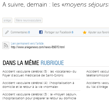
A suivre, demain : les «
moyens séjours
ariège
filière neurovasculaire
Commentaires
0
Partager sur Facebook
6
Ajouter aux favori
Lien permanent vers l'article:
http://www.ariegenews.com/news-85670.html
DANS LA MÊME
RUBRIQUE
Accident vasculaire cérébral (5) : les «locataires» du
Accident vascula
Foyer d'accueil médicalisé de Saint-Girons
télétransmission
Accident vasculaire cérébral (4): l'hospitalisation à
Accidents vascu
domicile et le retour à la vie «normale»
du Val d'Ariège 
Accident vasculaire cérébral (3) : le «moyen séjour»,
l'hospitalisation pour préparer le retour au domicile