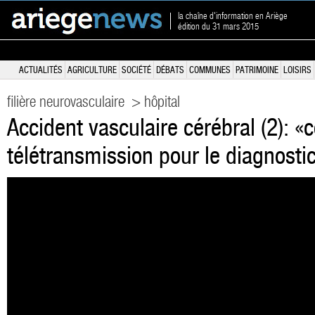
la chaîne d'information en Ariège
édition du 31 mars 2015
ACTUALITÉS
AGRICULTURE
SOCIÉTÉ
DÉBATS
COMMUNES
PATRIMOINE
LOISIRS
filière neurovasculaire
> hôpital
Accident vasculaire cérébral (2): «c
télétransmission pour le diagnostic