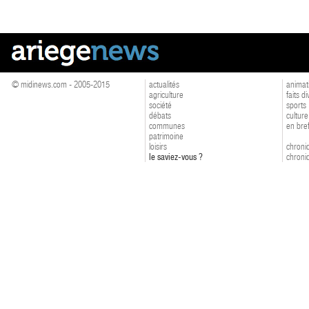
© midinews.com - 2005-2015
actualités
animat
agriculture
faits d
société
sports
débats
culture
communes
en bre
patrimoine
loisirs
chroniq
le saviez-vous ?
chroniq