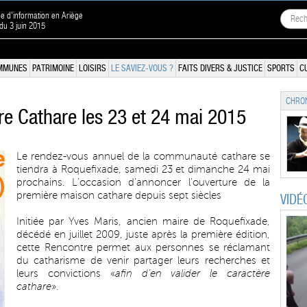
ne d'information en Ariège
 du 3 juin 2015
MMUNES
PATRIMOINE
LOISIRS
LE SAVIEZ-VOUS ?
FAITS DIVERS & JUSTICE
SPORTS
C
CHRON
re Cathare les 23 et 24 mai 2015
Le rendez-vous annuel de la communauté cathare se
tiendra à Roquefixade, samedi 23 et dimanche 24 mai
prochains. L’occasion d’annoncer l’ouverture de la
première maison cathare depuis sept siècles
VIDÉ
Initiée par Yves Maris, ancien maire de Roquefixade,
décédé en juillet 2009, juste après la première édition,
cette Rencontre permet aux personnes se réclamant
du catharisme de venir partager leurs recherches et
leurs convictions «
afin d’en valider le caractère
cathare
».