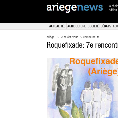
la chaî
édition
ACTUALITÉS
AGRICULTURE
SOCIÉTÉ
DÉBATS
CO
ariège
>
le saviez-vous
> communauté
Roquefixade: 7e rencont