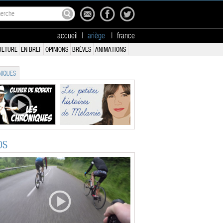
accueil
|
ariège
|
france
ULTURE
EN BREF
OPINIONS
BRÈVES
ANIMATIONS
IQUES
OS