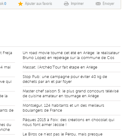
ook
0
Ajouter aux favoris
Imprimer
Envoyer
t Freija
Un road movie tourné cet été en Ariège: le réalisateur
Bruno Lopez en repérage sur la commune de Cos
24 mai
Massat: l'Archéo'Tour fait étape en Ariège
Stop Pub: une campagne pour éviter 40 kg de
êve qui
déchets par an et par foyer
Master chef saison 5: le plus grand concours télévisé
de la
de cuisine amateur en tournage en Ariège
Montségur, 124 habitants et un des meilleurs
fants de
boulangers de France
Pâques 2015 à Foix: des créations en chocolat qui
mes du
nous font aimer l'école !
anche
Le Biros ce n'est pas le Pérou, mais presque