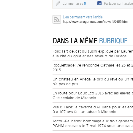
Commentaires
0
Partager sur Faceb
Lien permanent vers l'article:
http://www.ariegenews.com/news-90465.html
DANS LA MÊME
RUBRIQUE
Foix: l'art délicat du sushi expliqué par Lauren
à la cité du goût et des saveurs de l'Ariège
Roquefixade: 7e rencontre Cathare les 23 et 
2015
Un château en Ariège, le prix du rêve ou un r
n'a pas de prix
En route pour Educ'Eco 2015 avec les élèves 
Cité scolaire de Mirepoix
Pile & Face: la caverne d'Ali Baba pour les en
0 à 107 ans fait un tabac à Mirepoix
Ascou-Pailhères: hommage aux trois gendar
PGHM ensevelis le 7 mai 1974 sous une aval