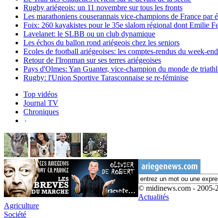
Rugby ariégeois: un 11 novembre sur tous les fronts
Les marathoniens couserannais vice-champions de France par 
Foix: 260 kayakistes pour le 35e slalom régional dont Emilie 
Lavelanet: le SLBB ou un club dynamique
Les échos du ballon rond ariégeois chez les seniors
Ecoles de football ariégeoises: les comptes-rendus du week-end
Retour de l'Ironman sur ses terres ariégeoises
Pays d'Olmes: Yan Guanter, vice-champion du monde de triath
Rugby: l'Union Sportive Tarasconnaise se re-féminise
Top vidéos
Journal TV
Chroniques
© midinews.com - 2005-
Actualités
Agriculture
Société