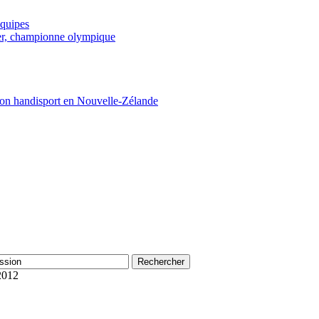
équipes
Fer, championne olympique
lon handisport en Nouvelle-Zélande
2012