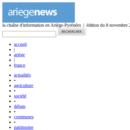
la chaîne d'information en Ariège-Pyrénées | édition du 8 novembre
accueil
|
ariège
|
france
actualités
•
agriculture
•
société
•
débats
•
communes
•
patrimoine