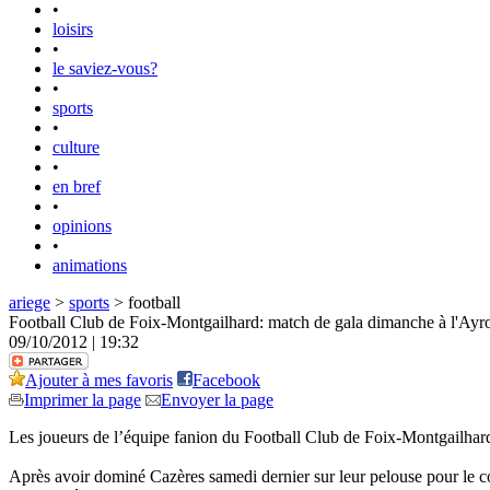
•
loisirs
•
le saviez-vous?
•
sports
•
culture
•
en bref
•
opinions
•
animations
ariege
>
sports
> football
Football Club de Foix-Montgailhard: match de gala dimanche à l'Ayr
09/10/2012 | 19:32
Ajouter à mes favoris
Facebook
Imprimer la page
Envoyer la page
Les joueurs de l’équipe fanion du Football Club de Foix-Montgailhard
Après avoir dominé Cazères samedi dernier sur leur pelouse pour le co