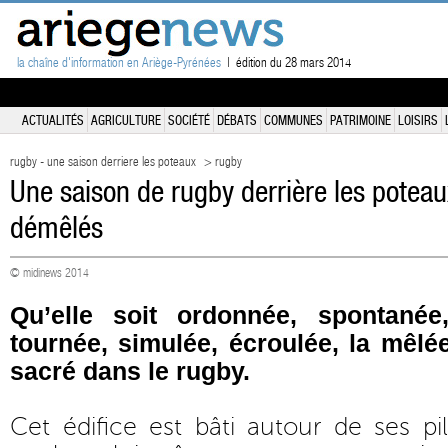
la chaîne d'information en Ariège-Pyrénées
| édition du 28 mars 2014
ACTUALITÉS
AGRICULTURE
SOCIÉTÉ
DÉBATS
COMMUNES
PATRIMOINE
LOISIRS
rugby - une saison derriere les poteaux
> rugby
Une saison de rugby derrière les poteau
démêlés
© midinews 2014
Qu’elle soit ordonnée, spontanée
tournée, simulée, écroulée, la mêl
sacré dans le rugby.
Cet édifice est bâti autour de ses pi