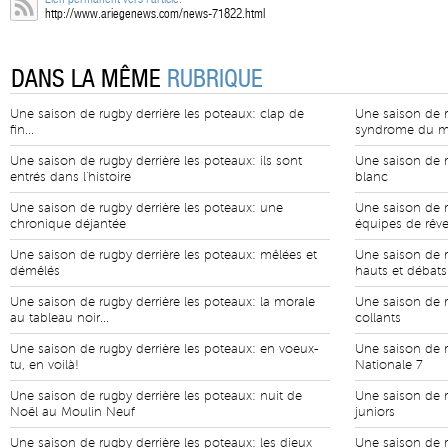
http://www.ariegenews.com/news-71822.html
DANS LA MÊME
RUBRIQUE
Une saison de rugby derrière les poteaux: clap de
Une saison de r
fin...
syndrome du mat
Une saison de rugby derrière les poteaux: ils sont
Une saison de r
entrés dans l'histoire
blanc
Une saison de rugby derrière les poteaux: une
Une saison de r
chronique déjantée
équipes de rêv
Une saison de rugby derrière les poteaux: mêlées et
Une saison de r
démêlés
hauts et débats
Une saison de rugby derrière les poteaux: la morale
Une saison de r
au tableau noir...
collants
Une saison de rugby derrière les poteaux: en voeux-
Une saison de r
tu, en voilà!
Nationale 7
Une saison de rugby derrière les poteaux: nuit de
Une saison de r
Noël au Moulin Neuf
juniors
Une saison de rugby derrière les poteaux: les dieux
Une saison de r