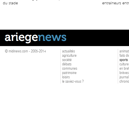
du stade
entraîneurs ent
© midinews.com - 2005-2014
actualités
animat
agriculture
faits d
société
sports
débats
culture
communes
en bre
patrimoine
brèves
loisirs
journal
le saviez-vous ?
chroniq