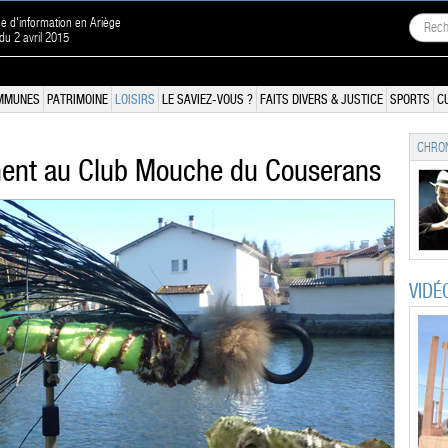
ne d'information en Ariège
 du 2 avril 2015
MMUNES
PATRIMOINE
LOISIRS
LE SAVIEZ-VOUS ?
FAITS DIVERS & JUSTICE
SPORTS
C
CHRON
nnent au Club Mouche du Couserans
VIDÉ