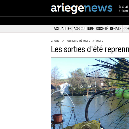
la chaî
édition
ACTUALITÉS
AGRICULTURE
SOCIÉTÉ
DÉBATS
CO
ariège
>
tourisme et loisirs
> loisirs
Les sorties d'été repre