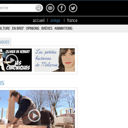
accueil
|
ariège
|
france
ULTURE
EN BREF
OPINIONS
BRÈVES
ANIMATIONS
IQUES
OS