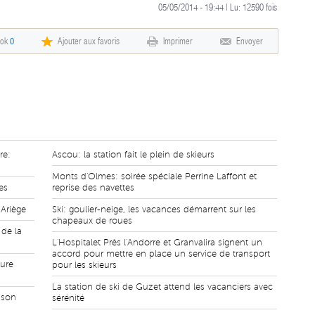
05/05/2014 - 19:44 | Lu:
12590
fois
ook
0
Ajouter aux favoris
Imprimer
Envoyer
re:
Ascou: la station fait le plein de skieurs
Monts d'Olmes: soirée spéciale Perrine Laffont et
es
reprise des navettes
Ariège
Ski: goulier-neige, les vacances démarrent sur les
chapeaux de roues
 de la
L'Hospitalet Près l'Andorre et Granvalira signent un
accord pour mettre en place un service de transport
aure
pour les skieurs
La station de ski de Guzet attend les vacanciers avec
 son
sérénité