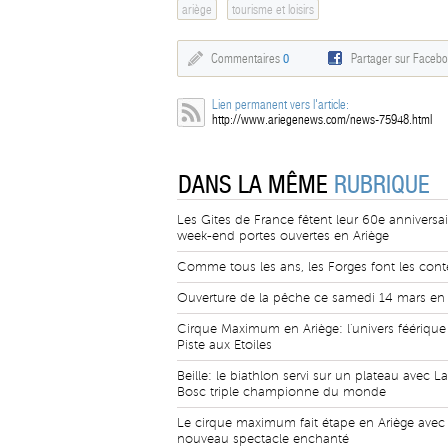
ariège
tourisme et loisirs
Commentaires
0
Partager sur Faceb
Lien permanent vers l'article:
http://www.ariegenews.com/news-75948.html
DANS LA MÊME
RUBRIQUE
Les Gites de France fêtent leur 60e anniversai
week-end portes ouvertes en Ariège
Comme tous les ans, les Forges font les cont
Ouverture de la pêche ce samedi 14 mars en 
Cirque Maximum en Ariège: l'univers féérique
Piste aux Etoiles
Beille: le biathlon servi sur un plateau avec L
Bosc triple championne du monde
Le cirque maximum fait étape en Ariège avec
nouveau spectacle enchanté