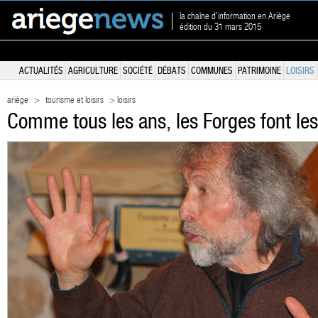
la chaîne d'information en Ariège
édition du 31 mars 2015
ACTUALITÉS
AGRICULTURE
SOCIÉTÉ
DÉBATS
COMMUNES
PATRIMOINE
LOISIRS
ariège
>
tourisme et loisirs
> loisirs
Comme tous les ans, les Forges font le