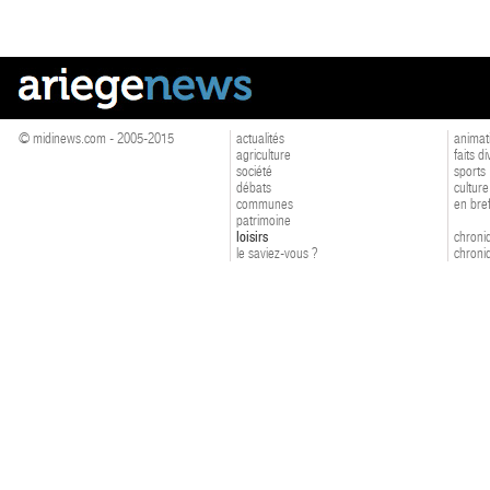
© midinews.com - 2005-2015
actualités
animat
agriculture
faits d
société
sports
débats
culture
communes
en bre
patrimoine
loisirs
chroniq
le saviez-vous ?
chroniq