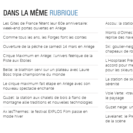
DANS LA MÊME
RUBRIQUE
Les Gites de France fêtent leur 60e anniversaire:
Ascou: la statio
week-end portes ouvertes en Ariège
Monts d'Olmes: 
Comme tous les ans, les Forges font les contes
reprise des nav
Ouverture de la pêche ce samedi 14 mars en Ariège
Ski: goulier-nei
chapeaux de r
Cirque Maximum en Ariège: l'univers féérique de la
Piste aux Etoiles
L'Hospitalet Prè
accord pour met
Beille: le biathlon servi sur un plateau avec Laure
pour les skieurs
Bosc triple championne du monde
La station de s
Le cirque maximum fait étape en Ariège avec son
sérénité
nouveau spectacle enchanté
Voie Verte: «tr
Guzet: la station aux chalets de bois à flanc de
le paysage
montagne allie traditions et nouvelles technologies
Guzet neige: un
Ax lesThermes: le festival EXPLOS Film passe en
mode hiver
Lavelanet: le Pr
de la scène