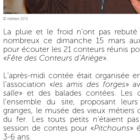
© midinews 2015
La pluie et le froid n’ont pas rebuté
nombreux ce dimanche 15 mars aux
pour écouter les 21 conteurs réunis pou
«
Fête des Conteurs d’Ariège
».
L’après-midi contée était organisée e
l’association «
les amis des forges
» a
salle
» et des balades contées. Les c
l’ensemble du site, proposant leurs 
granges, le musée des vieux métiers
du fer. Les touts petits n’étaient pa
session de contes pour «
Pitchouns
» 
3-6 ans.