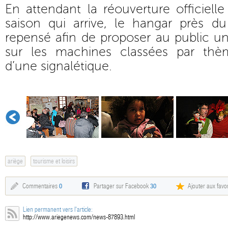
En attendant la réouverture officiell
saison qui arrive, le hangar près d
repensé afin de proposer au public un
sur les machines classées par th
d’une signalétique.
ariège
tourisme et loisirs
Commentaires
0
Partager sur Facebook
30
Ajouter aux favor
Lien permanent vers l'article:
http://www.ariegenews.com/news-87893.html