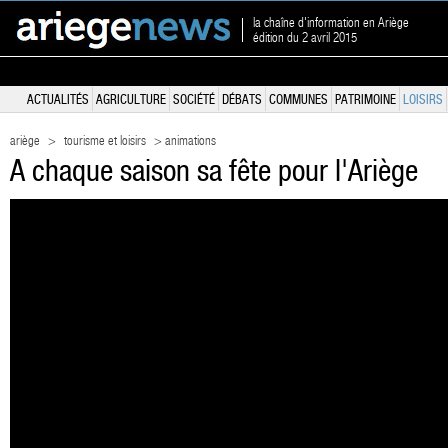
la chaîne d'information en Ariège
édition du 2 avril 2015
ACTUALITÉS
AGRICULTURE
SOCIÉTÉ
DÉBATS
COMMUNES
PATRIMOINE
LOISIRS
ariège
>
tourisme et loisirs
> animations
A chaque saison sa fête pour l'Ariège