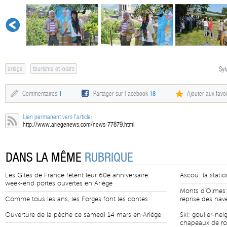
ariège
tourisme et loisirs
Syl
Commentaires
1
Partager sur Facebook
18
Ajouter aux favor
Lien permanent vers l'article:
http://www.ariegenews.com/news-77879.html
DANS LA MÊME
RUBRIQUE
Les Gites de France fêtent leur 60e anniversaire:
Ascou: la statio
week-end portes ouvertes en Ariège
Monts d'Olmes: 
Comme tous les ans, les Forges font les contes
reprise des nav
Ouverture de la pêche ce samedi 14 mars en Ariège
Ski: goulier-nei
chapeaux de r