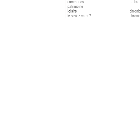
communes
en bre
patrimoine
loisirs
chroniq
le saviez-vous ?
chroniq