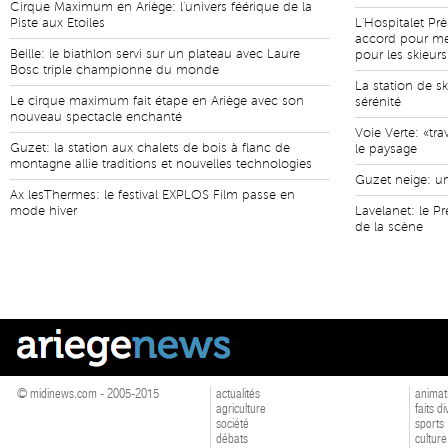
Cirque Maximum en Ariège: l'univers féérique de la
Piste aux Etoiles
L'Hospitalet Prè
accord pour met
Beille: le biathlon servi sur un plateau avec Laure
pour les skieurs
Bosc triple championne du monde
La station de s
Le cirque maximum fait étape en Ariège avec son
sérénité
nouveau spectacle enchanté
Voie Verte: «tr
Guzet: la station aux chalets de bois à flanc de
le paysage
montagne allie traditions et nouvelles technologies
Guzet neige: un
Ax lesThermes: le festival EXPLOS Film passe en
mode hiver
Lavelanet: le Pr
de la scène
© midinews.com - 2005-2015
actualités
animat
agriculture
faits d
société
sports
débats
culture