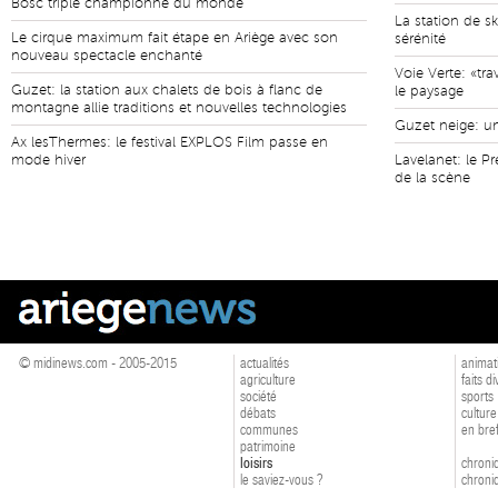
Bosc triple championne du monde
La station de s
Le cirque maximum fait étape en Ariège avec son
sérénité
nouveau spectacle enchanté
Voie Verte: «tr
Guzet: la station aux chalets de bois à flanc de
le paysage
montagne allie traditions et nouvelles technologies
Guzet neige: un
Ax lesThermes: le festival EXPLOS Film passe en
mode hiver
Lavelanet: le Pr
de la scène
© midinews.com - 2005-2015
actualités
animat
agriculture
faits d
société
sports
débats
culture
communes
en bre
patrimoine
loisirs
chroniq
le saviez-vous ?
chroniq