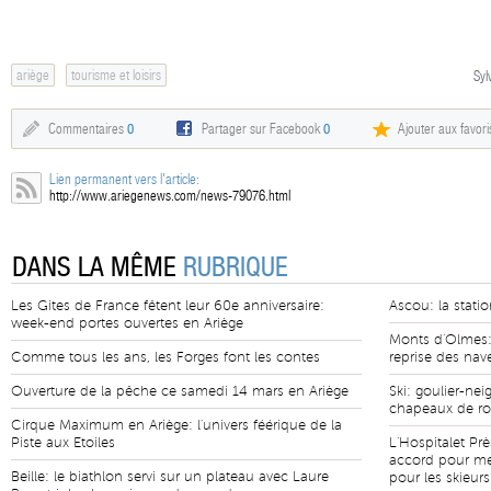
ariège
tourisme et loisirs
Syl
Commentaires
0
Partager sur Facebook
0
Ajouter aux favori
Lien permanent vers l'article:
http://www.ariegenews.com/news-79076.html
DANS LA MÊME
RUBRIQUE
Les Gites de France fêtent leur 60e anniversaire:
Ascou: la statio
week-end portes ouvertes en Ariège
Monts d'Olmes: 
Comme tous les ans, les Forges font les contes
reprise des nav
Ouverture de la pêche ce samedi 14 mars en Ariège
Ski: goulier-nei
chapeaux de r
Cirque Maximum en Ariège: l'univers féérique de la
Piste aux Etoiles
L'Hospitalet Prè
accord pour met
Beille: le biathlon servi sur un plateau avec Laure
pour les skieurs