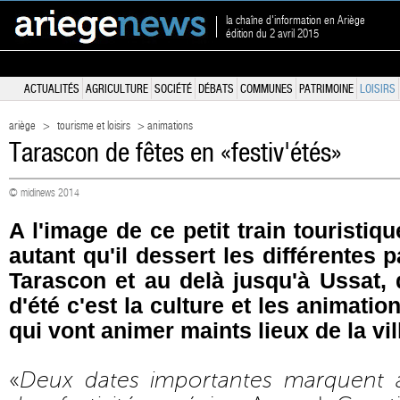
la chaîne d'information en Ariège
édition du 2 avril 2015
ACTUALITÉS
AGRICULTURE
SOCIÉTÉ
DÉBATS
COMMUNES
PATRIMOINE
LOISIRS
ariège
>
tourisme et loisirs
> animations
Tarascon de fêtes en «festiv'étés»
© midinews 2014
A l'image de ce petit train touristi
autant qu'il dessert les différentes p
Tarascon et au delà jusqu'à Ussat, 
d'été c'est la culture et les animatio
qui vont animer maints lieux de la vil
«
Deux dates importantes marquent à